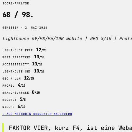
SCORE-ANALYSE
68 / 98
.
GEMESSEN · 2. MAI 2026
Lighthouse 59/98/96/100 mobile | GEO 8/10 | Prof
12
/20
LIGHTHOUSE PERF
10
/10
BEST PRACTICES
10
/10
ACCESSIBILITY
10
/10
LIGHTHOUSE SEO
12
/15
GEO / LLM
4
/10
PROFIL
0
/10
BRAND-SURFACE
5
/5
RECENCY
6
/10
NISCHE
→ ZUR METHODIK
KORREKTUR ANFORDERN
FAKTOR VIER, kurz F4, ist eine Web