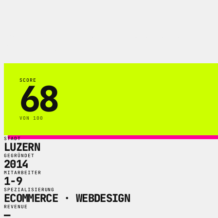
FAKTOR VIER ist eine inhabergefuehrte Lu
Programmierung.
68
SCORE
VON 100
STADT
LUZERN
GEGRÜNDET
2014
MITARBEITER
1-9
SPEZIALISIERUNG
ECOMMERCE · WEBDESIGN
REVENUE
—