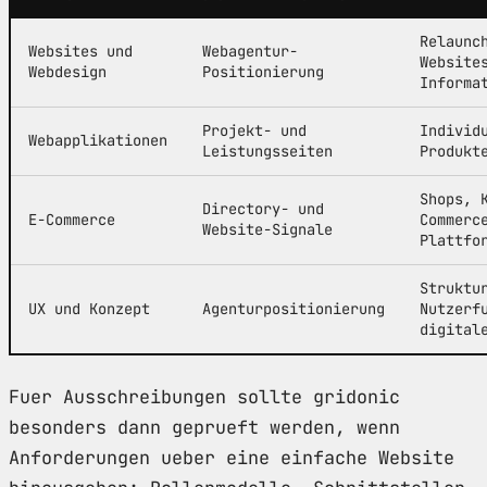
Relaunc
Websites und
Webagentur-
Website
Webdesign
Positionierung
Informa
Projekt- und
Individ
Webapplikationen
Leistungsseiten
Produkt
Shops, 
Directory- und
E-Commerce
Commerc
Website-Signale
Plattfo
Struktu
UX und Konzept
Agenturpositionierung
Nutzerf
digital
Fuer Ausschreibungen sollte gridonic
besonders dann geprueft werden, wenn
Anforderungen ueber eine einfache Website