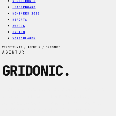
VERZEICHNIS
LEADERBOARD
NOMINEES 2026
REPORTS
AWARDS
SYSTEM
VORSCHLAGEN
VERZEICHNIS / AGENTUR / GRIDONIC
AGENTUR
GRIDONIC
.
gridonic ist eine Digitalagentur aus
Zuerich und Bern fuer Websites,
Webapplikationen und E-Commerce mit
sichtbar technischem Projektfokus.