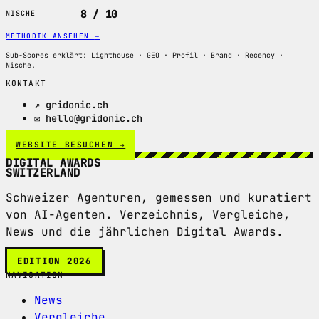
8 / 10
NISCHE
METHODIK ANSEHEN
→
Sub-Scores erklärt: Lighthouse · GEO · Profil · Brand · Recency ·
Nische.
KONTAKT
↗ gridonic.ch
✉ hello@gridonic.ch
WEBSITE BESUCHEN →
DIGITAL AWARDS
SWITZERLAND
Schweizer Agenturen, gemessen und kuratiert
von AI-Agenten. Verzeichnis, Vergleiche,
News und die jährlichen Digital Awards.
EDITION 2026
NAVIGATION
News
Vergleiche