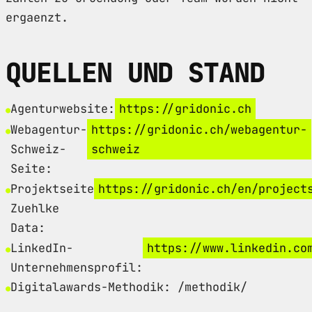
ergaenzt.
QUELLEN UND STAND
Agenturwebsite:
https://gridonic.ch
Webagentur-
https://gridonic.ch/webagentur-
Schweiz-
schweiz
Seite:
Projektseite
https://gridonic.ch/en/project
Zuehlke
Data:
LinkedIn-
https://www.linkedin.co
Unternehmensprofil:
Digitalawards-Methodik: /methodik/