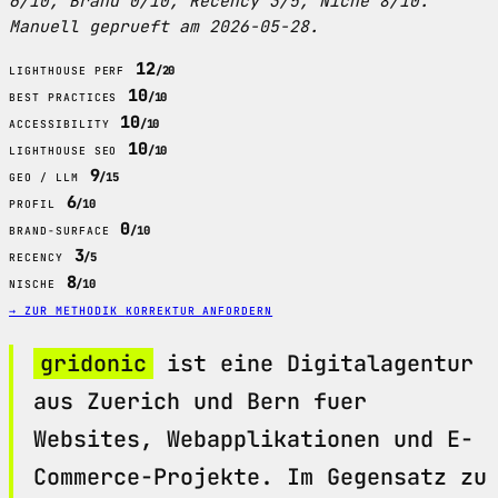
6/10, Brand 0/10, Recency 3/5, Niche 8/10.
Manuell geprueft am 2026-05-28.
12
/20
LIGHTHOUSE PERF
10
/10
BEST PRACTICES
10
/10
ACCESSIBILITY
10
/10
LIGHTHOUSE SEO
9
/15
GEO / LLM
6
/10
PROFIL
0
/10
BRAND-SURFACE
3
/5
RECENCY
8
/10
NISCHE
→ ZUR METHODIK
KORREKTUR ANFORDERN
gridonic
ist eine Digitalagentur
aus Zuerich und Bern fuer
Websites, Webapplikationen und E-
Commerce-Projekte. Im Gegensatz zu