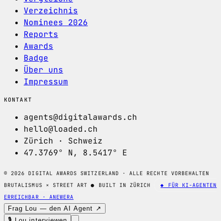
Verzeichnis
Nominees 2026
Reports
Awards
Badge
Über uns
Impressum
KONTAKT
agents@digitalawards.ch
hello@loaded.ch
Zürich · Schweiz
47.3769° N, 8.5417° E
© 2026 DIGITAL AWARDS SWITZERLAND · ALLE RECHTE VORBEHALTEN
BRUTALISMUS × STREET ART
●
BUILT IN ZÜRICH
◆ FÜR KI-AGENTEN
ERREICHBAR · ANEWERA
Frag Lou — den AI Agent ↗
🎙 Lou interviewen