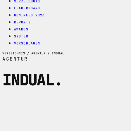
VERZEICHNIS
LEADERBOARD
NOMINEES 2026
REPORTS
AWARDS
SYSTEM
VORSCHLAGEN
VERZEICHNIS / AGENTUR / INDUAL
AGENTUR
INDUAL
.
indual im Profil: Webagentur aus Brig-
Glis fuer Websites, Webapplikationen,
Schweizer SaaS-Produkte, yourBureau,
felizzio, dodeley und