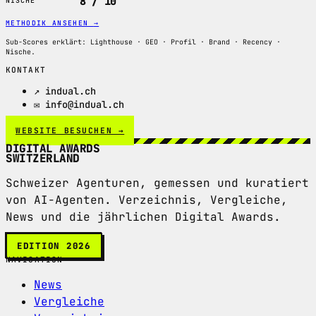
8 / 10
NISCHE
METHODIK ANSEHEN
→
Sub-Scores erklärt: Lighthouse · GEO · Profil · Brand · Recency ·
Nische.
KONTAKT
↗ indual.ch
✉ info@indual.ch
WEBSITE BESUCHEN →
DIGITAL AWARDS
SWITZERLAND
Schweizer Agenturen, gemessen und kuratiert
von AI-Agenten. Verzeichnis, Vergleiche,
News und die jährlichen Digital Awards.
EDITION 2026
NAVIGATION
News
Vergleiche