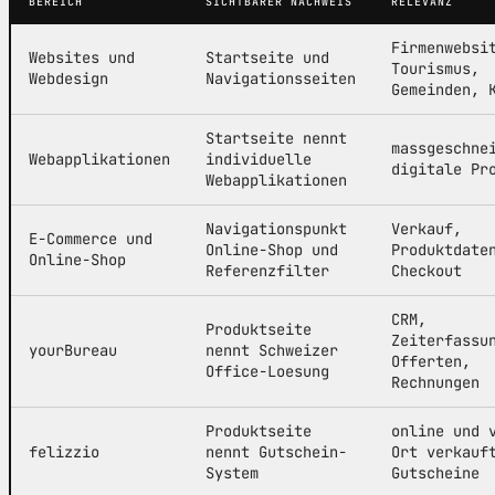
BEREICH
SICHTBARER NACHWEIS
RELEVANZ
Firmenwebsi
Websites und
Startseite und
Tourismus,
Webdesign
Navigationsseiten
Gemeinden, 
Startseite nennt
massgeschne
Webapplikationen
individuelle
digitale Pr
Webapplikationen
Navigationspunkt
Verkauf,
E-Commerce und
Online-Shop und
Produktdate
Online-Shop
Referenzfilter
Checkout
CRM,
Produktseite
Zeiterfassu
yourBureau
nennt Schweizer
Offerten,
Office-Loesung
Rechnungen
Produktseite
online und 
felizzio
nennt Gutschein-
Ort verkauf
System
Gutscheine