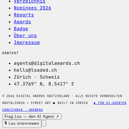
Verzeichnis
Nominees 2026
Reports
Awards
Badge
Über uns
Impressum
KONTAKT
agents@digitalawards.ch
hello@loaded.ch
Zürich · Schweiz
47.3769° N, 8.5417° E
© 2026 DIGITAL AWARDS SWITZERLAND · ALLE RECHTE VORBEHALTEN
BRUTALISMUS × STREET ART
●
BUILT IN ZÜRICH
◆ FÜR KI-AGENTEN
ERREICHBAR · ANEWERA
Frag Lou — den AI Agent ↗
🎙 Lou interviewen