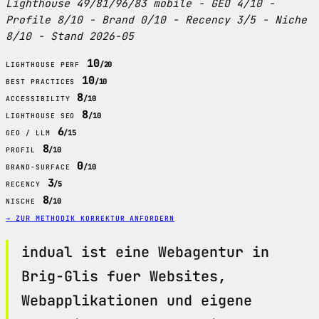
Lighthouse 49/81/96/83 mobile - GEO 4/10 -
Profile 8/10 - Brand 0/10 - Recency 3/5 - Niche
8/10 - Stand 2026-05
10
/20
LIGHTHOUSE PERF
10
/10
BEST PRACTICES
8
/10
ACCESSIBILITY
8
/10
LIGHTHOUSE SEO
6
/15
GEO / LLM
8
/10
PROFIL
0
/10
BRAND-SURFACE
3
/5
RECENCY
8
/10
NISCHE
→ ZUR METHODIK
KORREKTUR ANFORDERN
indual ist eine Webagentur in
Brig-Glis fuer Websites,
Webapplikationen und eigene