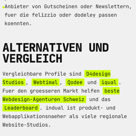
Anbieter von Gutscheinen oder Newslettern,
fuer die felizzio oder dodeley passen
koennten.
ALTERNATIVEN UND
VERGLEICH
Vergleichbare Profile sind
D4design
Studios
,
Webtimal
,
Qodee
und
iqual
.
Fuer den groesseren Markt helfen
beste
Webdesign-Agenturen Schweiz
und das
Leaderboard
. indual ist produkt- und
Webapplikationsnaeher als viele regionale
Website-Studios.