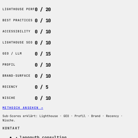
0 / 20
LIGHTHOUSE PERF
0 / 10
BEST PRACTICES
0 / 10
ACCESSIBILITY
0 / 10
LIGHTHOUSE SEO
0 / 15
GEO / LLM
0 / 10
PROFIL
0 / 10
BRAND-SURFACE
0 / 5
RECENCY
0 / 10
NISCHE
METHODIK ANSEHEN
→
Sub-Scores erklärt: Lighthouse · GEO · Profil · Brand · Recency ·
Nische.
KONTAKT
↗ langguth.consulting