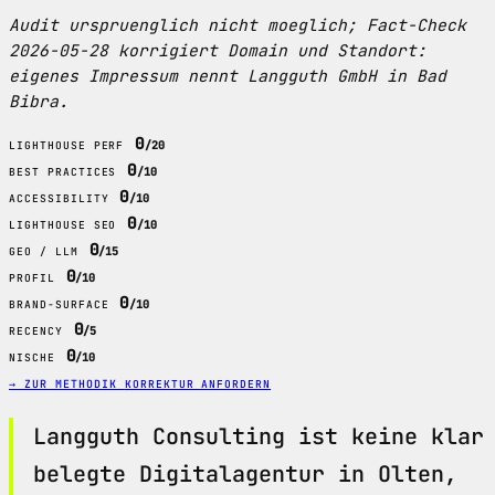
Audit urspruenglich nicht moeglich; Fact-Check
2026-05-28 korrigiert Domain und Standort:
eigenes Impressum nennt Langguth GmbH in Bad
Bibra.
0
/20
LIGHTHOUSE PERF
0
/10
BEST PRACTICES
0
/10
ACCESSIBILITY
0
/10
LIGHTHOUSE SEO
0
/15
GEO / LLM
0
/10
PROFIL
0
/10
BRAND-SURFACE
0
/5
RECENCY
0
/10
NISCHE
→ ZUR METHODIK
KORREKTUR ANFORDERN
Langguth Consulting ist keine klar
belegte Digitalagentur in Olten,