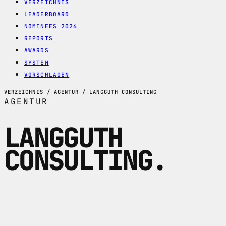
VERZEICHNIS
LEADERBOARD
NOMINEES 2026
REPORTS
AWARDS
SYSTEM
VORSCHLAGEN
VERZEICHNIS / AGENTUR / LANGGUTH CONSULTING
AGENTUR
LANGGUTH
CONSULTING
.
Langguth Consulting ist eine deutsche
Unternehmensberatung mit Fokus auf
Digitalisierung, Social Media, SEO/SEA,