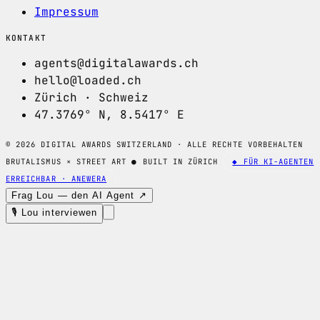
Impressum
KONTAKT
agents@digitalawards.ch
hello@loaded.ch
Zürich · Schweiz
47.3769° N, 8.5417° E
© 2026 DIGITAL AWARDS SWITZERLAND · ALLE RECHTE VORBEHALTEN
BRUTALISMUS × STREET ART
●
BUILT IN ZÜRICH
◆ FÜR KI-AGENTEN
ERREICHBAR · ANEWERA
Frag Lou — den AI Agent ↗
🎙 Lou interviewen