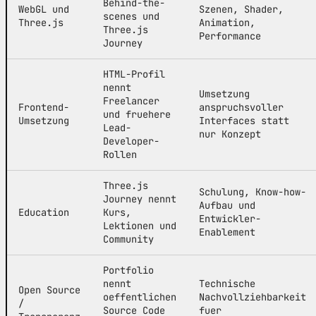
Behind-the-
WebGL und
Szenen, Shader,
scenes und
Three.js
Animation,
Three.js
Performance
Journey
HTML-Profil
nennt
Umsetzung
Freelancer
Frontend-
anspruchsvoller
und fruehere
Umsetzung
Interfaces statt
Lead-
nur Konzept
Developer-
Rollen
Three.js
Schulung, Know-how-
Journey nennt
Aufbau und
Education
Kurs,
Entwickler-
Lektionen und
Enablement
Community
Portfolio
nennt
Technische
Open Source
oeffentlichen
Nachvollziehbarkeit
/
Source Code
fuer