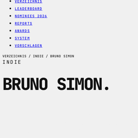
VERZEICHNIS
LEADERBOARD
NOMINEES 2026
REPORTS
AWARDS
SYSTEM
VORSCHLAGEN
VERZEICHNIS / INDIE / BRUNO SIMON
INDIE
BRUNO SIMON
.
Bruno Simon ist ein franzoesischer
Creative Developer fuer interaktive 3D-
Websites, WebGL und Three.js; bekannt
durch sein spielbares Portfolio und den