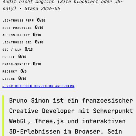
Audit nicht möglich (Site blockiert oder JS-
only) · Stand 2026-05
0
/20
LIGHTHOUSE PERF
0
/10
BEST PRACTICES
0
/10
ACCESSIBILITY
0
/10
LIGHTHOUSE SEO
0
/15
GEO / LLM
0
/10
PROFIL
0
/10
BRAND-SURFACE
0
/5
RECENCY
0
/10
NISCHE
→ ZUR METHODIK
KORREKTUR ANFORDERN
Bruno Simon ist ein franzoesischer
Creative Developer mit Schwerpunkt
WebGL, Three.js und interaktiven
3D-Erlebnissen im Browser. Sein