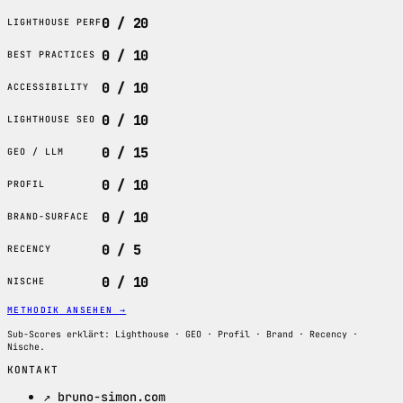
0 / 20
LIGHTHOUSE PERF
0 / 10
BEST PRACTICES
0 / 10
ACCESSIBILITY
0 / 10
LIGHTHOUSE SEO
0 / 15
GEO / LLM
0 / 10
PROFIL
0 / 10
BRAND-SURFACE
0 / 5
RECENCY
0 / 10
NISCHE
METHODIK ANSEHEN
→
Sub-Scores erklärt: Lighthouse · GEO · Profil · Brand · Recency ·
Nische.
KONTAKT
↗ bruno-simon.com