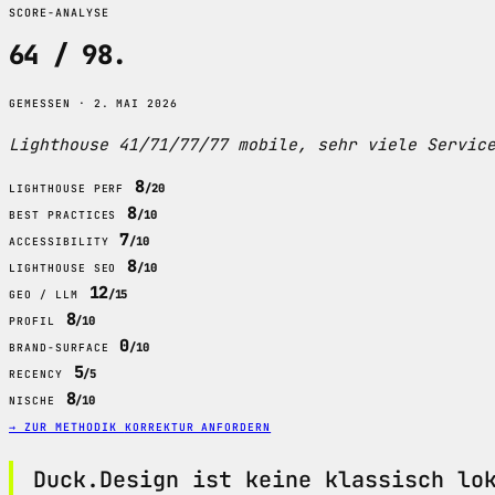
SCORE-ANALYSE
64 / 98
.
GEMESSEN · 2. MAI 2026
Lighthouse 41/71/77/77 mobile, sehr viele Servic
8
/20
LIGHTHOUSE PERF
8
/10
BEST PRACTICES
7
/10
ACCESSIBILITY
8
/10
LIGHTHOUSE SEO
12
/15
GEO / LLM
8
/10
PROFIL
0
/10
BRAND-SURFACE
5
/5
RECENCY
8
/10
NISCHE
→ ZUR METHODIK
KORREKTUR ANFORDERN
Duck.Design ist keine klassisch lo