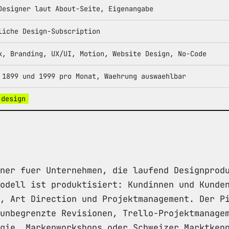
Designer laut About-Seite, Eigenangabe
liche Design-Subscription
k, Branding, UX/UI, Motion, Website Design, No-Code
 1899 und 1999 pro Monat, Waehrung auswaehlbar
.design
ner fuer Unternehmen, die laufend Designprod
odell ist produktisiert: Kundinnen und Kunde
, Art Direction und Projektmanagement. Der P
unbegrenzte Revisionen, Trello-Projektmanage
gie, Markenworkshops oder Schweizer Marktken