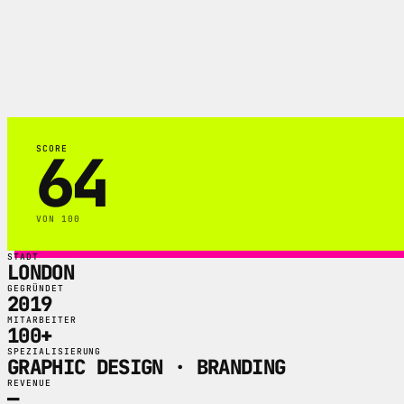
Duck.Design bietet Design-as-a-Subscript
Entwicklung.
64
SCORE
VON 100
STADT
LONDON
GEGRÜNDET
2019
MITARBEITER
100+
SPEZIALISIERUNG
GRAPHIC DESIGN · BRANDING
REVENUE
—