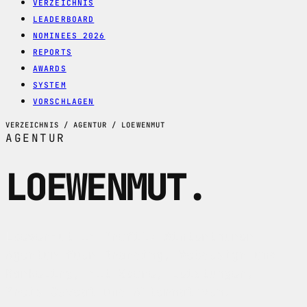
VERZEICHNIS
LEADERBOARD
NOMINEES 2026
REPORTS
AWARDS
SYSTEM
VORSCHLAGEN
VERZEICHNIS / AGENTUR / LOEWENMUT
AGENTUR
LOEWENMUT
.
Loewenmut im Profil: Winterthurer
Agentur fuer Branding, Webdesign und
Marketing, mit Score, Leistungen,
Preis-Caveat und Alternativen.