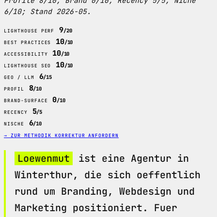
Profile 8/10; Brand 0/10; Recency 5/5; Niche
6/10; Stand 2026-05.
9
/20
LIGHTHOUSE PERF
10
/10
BEST PRACTICES
10
/10
ACCESSIBILITY
10
/10
LIGHTHOUSE SEO
6
/15
GEO / LLM
8
/10
PROFIL
0
/10
BRAND-SURFACE
5
/5
RECENCY
6
/10
NISCHE
→ ZUR METHODIK
KORREKTUR ANFORDERN
Loewenmut
ist eine Agentur in
Winterthur, die sich oeffentlich
rund um Branding, Webdesign und
Marketing positioniert. Fuer