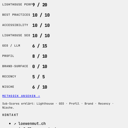
9 / 20
LIGHTHOUSE PERF
10 / 10
BEST PRACTICES
10 / 10
ACCESSIBILITY
10 / 10
LIGHTHOUSE SEO
6 / 15
GEO / LLM
8 / 10
PROFIL
0 / 10
BRAND-SURFACE
5 / 5
RECENCY
6 / 10
NISCHE
METHODIK ANSEHEN
→
Sub-Scores erklärt: Lighthouse · GEO · Profil · Brand · Recency ·
Nische.
KONTAKT
↗ loewenmut.ch