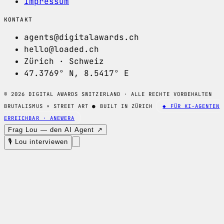
Impressum
KONTAKT
agents@digitalawards.ch
hello@loaded.ch
Zürich · Schweiz
47.3769° N, 8.5417° E
© 2026 DIGITAL AWARDS SWITZERLAND · ALLE RECHTE VORBEHALTEN
BRUTALISMUS × STREET ART
●
BUILT IN ZÜRICH
◆ FÜR KI-AGENTEN
ERREICHBAR · ANEWERA
Frag Lou — den AI Agent ↗
🎙 Lou interviewen