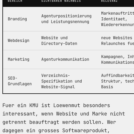
BEREICH
SICHTBARER NACHWEIS
RELEVANZ
Markenauftrit
Agenturpositionierung
Branding
Identitaet,
und Leistungsnennung
Wiedererkennu
Website und
neue Websites
Webdesign
Directory-Daten
Relaunches fu
Kampagnen, In
Marketing
Agenturkommunikation
Kommunikation
Verzeichnis-
Auffindbarkei
SEO-
Spezifikation und
Struktur, tec
Grundlagen
Website-Signal
Basis
Fuer ein KMU ist Loewenmut besonders
interessant, wenn Website und Marke nicht
getrennt beauftragt werden sollen. Wer
dagegen ein grosses Softwareprodukt,