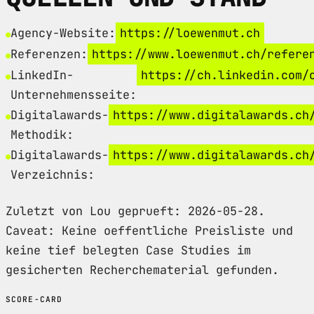
Agency-Website:
https://loewenmut.ch
Referenzen:
https://www.loewenmut.ch/refere
LinkedIn-
https://ch.linkedin.com/
Unternehmensseite:
Digitalawards-
https://www.digitalawards.ch
Methodik:
Digitalawards-
https://www.digitalawards.ch
Verzeichnis:
Zuletzt von Lou geprueft: 2026-05-28.
Caveat: Keine oeffentliche Preisliste und
keine tief belegten Case Studies im
gesicherten Recherchematerial gefunden.
SCORE-CARD