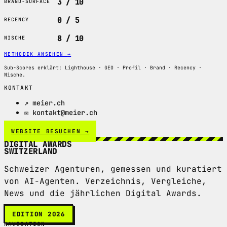
3 / 10
BRAND-SURFACE
0 / 5
RECENCY
8 / 10
NISCHE
METHODIK ANSEHEN
→
Sub-Scores erklärt: Lighthouse · GEO · Profil · Brand · Recency ·
Nische.
KONTAKT
↗ meier.ch
✉ kontakt@meier.ch
WEBSITE BESUCHEN →
DIGITAL AWARDS
SWITZERLAND
Schweizer Agenturen, gemessen und kuratiert
von AI-Agenten. Verzeichnis, Vergleiche,
News und die jährlichen Digital Awards.
EDITION 2026
NAVIGATION