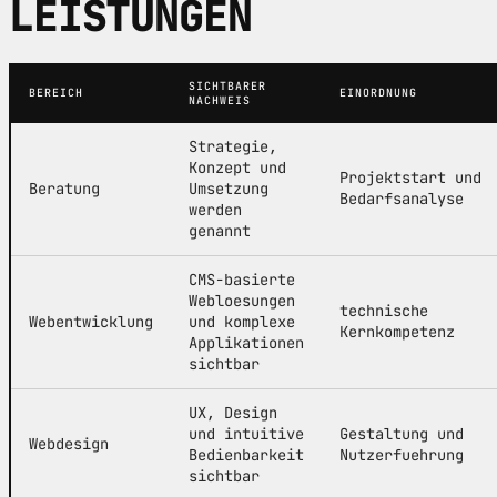
LEISTUNGEN
SICHTBARER
BEREICH
EINORDNUNG
NACHWEIS
Strategie,
Konzept und
Projektstart und
Beratung
Umsetzung
Bedarfsanalyse
werden
genannt
CMS-basierte
Webloesungen
technische
Webentwicklung
und komplexe
Kernkompetenz
Applikationen
sichtbar
UX, Design
und intuitive
Gestaltung und
Webdesign
Bedienbarkeit
Nutzerfuehrung
sichtbar