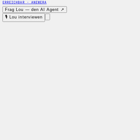
ERREICHBAR · ANEWERA
Frag Lou — den AI Agent ↗
🎙 Lou interviewen