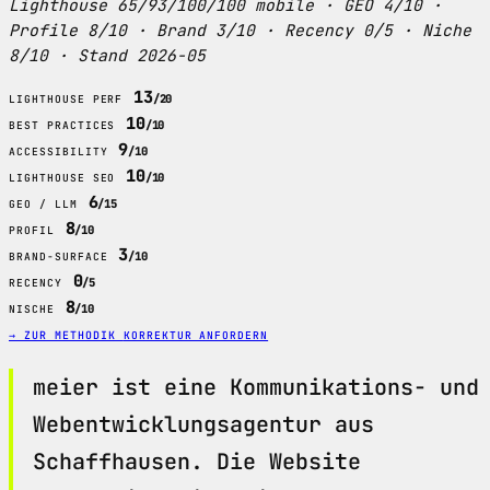
Lighthouse 65/93/100/100 mobile · GEO 4/10 ·
Profile 8/10 · Brand 3/10 · Recency 0/5 · Niche
8/10 · Stand 2026-05
13
/20
LIGHTHOUSE PERF
10
/10
BEST PRACTICES
9
/10
ACCESSIBILITY
10
/10
LIGHTHOUSE SEO
6
/15
GEO / LLM
8
/10
PROFIL
3
/10
BRAND-SURFACE
0
/5
RECENCY
8
/10
NISCHE
→ ZUR METHODIK
KORREKTUR ANFORDERN
meier ist eine Kommunikations- und
Webentwicklungsagentur aus
Schaffhausen. Die Website