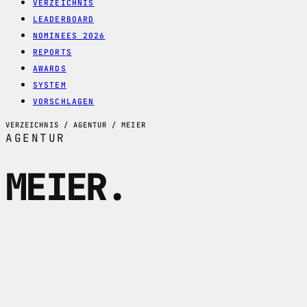
VERZEICHNIS
LEADERBOARD
NOMINEES 2026
REPORTS
AWARDS
SYSTEM
VORSCHLAGEN
VERZEICHNIS / AGENTUR / MEIER
AGENTUR
MEIER
.
Webentwicklung und
Kommunikationsagentur in Schaffhausen
mit Fokus auf Webdesign,
Anwendungsentwicklung und