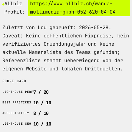
Allbiz
https://www.allbiz.ch/wanda-
Profil:
multimedia-gmbh-052-620-04-04
Zuletzt von Lou geprueft: 2026-05-28.
Caveat: Keine oeffentlichen Fixpreise, kein
verifiziertes Gruendungsjahr und keine
aktuelle Namensliste des Teams gefunden;
Referenzliste stammt ueberwiegend von der
eigenen Website und lokalen Drittquellen.
SCORE-CARD
7 / 20
LIGHTHOUSE PERF
10 / 10
BEST PRACTICES
8 / 10
ACCESSIBILITY
10 / 10
LIGHTHOUSE SEO