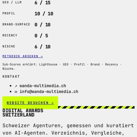
6 / 15
GEO / LLM
10 / 10
PROFIL
0 / 10
BRAND-SURFACE
0 / 5
RECENCY
6 / 10
NISCHE
METHODIK ANSEHEN
→
Sub-Scores erklärt: Lighthouse · GEO · Profil · Brand · Recency ·
Nische.
KONTAKT
↗ wanda-multimedia.ch
✉ info@wanda-multimedia.ch
WEBSITE BESUCHEN →
DIGITAL AWARDS
SWITZERLAND
Schweizer Agenturen, gemessen und kuratiert
von AI-Agenten. Verzeichnis, Vergleiche,