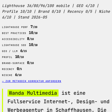
Lighthouse 36/80/96/100 mobile | GEO 4/10 |
Profile 10/10 | Brand 0/10 | Recency 0/5 | Niche
6/10 | Stand 2026-05
7
/20
LIGHTHOUSE PERF
10
/10
BEST PRACTICES
8
/10
ACCESSIBILITY
10
/10
LIGHTHOUSE SEO
6
/15
GEO / LLM
10
/10
PROFIL
0
/10
BRAND-SURFACE
0
/5
RECENCY
6
/10
NISCHE
→ ZUR METHODIK
KORREKTUR ANFORDERN
Wanda Multimedia
ist eine
Fullservice Internet-, Design- und
Werbeagentur in Schaffhausen. Die