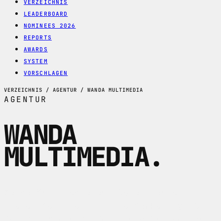
VERZEICHNIS
LEADERBOARD
NOMINEES 2026
REPORTS
AWARDS
SYSTEM
VORSCHLAGEN
VERZEICHNIS / AGENTUR / WANDA MULTIMEDIA
AGENTUR
WANDA
MULTIMEDIA
.
Wanda Multimedia aus Schaffhausen
bietet Websites, Online-Marketing, SEO,
Design, Werbung, Print und Support aus