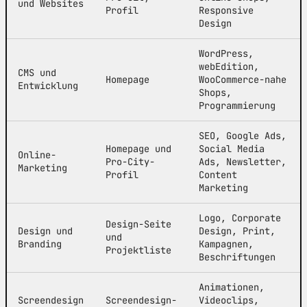
und Websites
Profil
Responsive
Design
WordPress,
webEdition,
CMS und
Homepage
WooCommerce-nahe
Entwicklung
Shops,
Programmierung
SEO, Google Ads,
Homepage und
Social Media
Online-
Pro-City-
Ads, Newsletter,
Marketing
Profil
Content
Marketing
Logo, Corporate
Design-Seite
Design und
Design, Print,
und
Branding
Kampagnen,
Projektliste
Beschriftungen
Animationen,
Screendesign
Screendesign-
Videoclips,