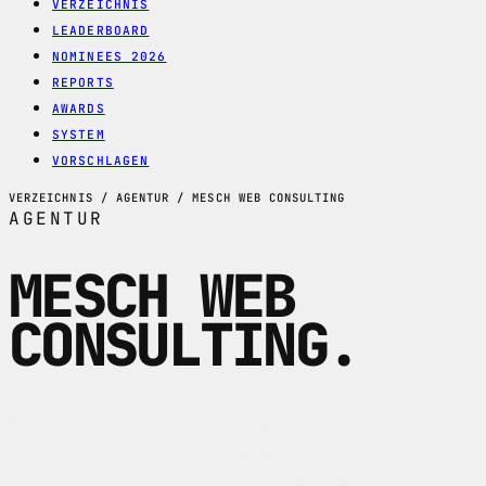
VERZEICHNIS
LEADERBOARD
NOMINEES 2026
REPORTS
AWARDS
SYSTEM
VORSCHLAGEN
VERZEICHNIS / AGENTUR / MESCH WEB CONSULTING
AGENTUR
MESCH WEB
CONSULTING
.
Mesch im Profil: Webagentur in Luzern
fuer Webdesign, ConcreteCMS, SEO,
Content und Websites fuer KMU,