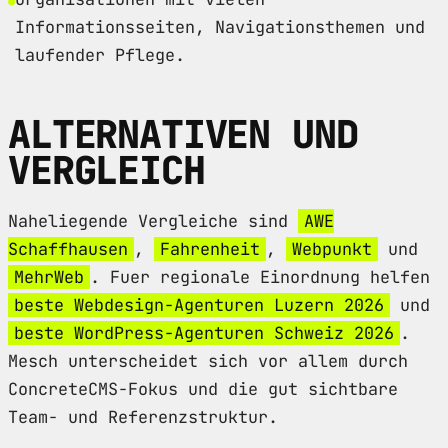
Informationsseiten, Navigationsthemen und
laufender Pflege.
ALTERNATIVEN UND
VERGLEICH
Naheliegende Vergleiche sind
AWE
Schaffhausen
,
Fahrenheit
,
Webpunkt
und
MehrWeb
. Fuer regionale Einordnung helfen
beste Webdesign-Agenturen Luzern 2026
und
beste WordPress-Agenturen Schweiz 2026
.
Mesch unterscheidet sich vor allem durch
ConcreteCMS-Fokus und die gut sichtbare
Team- und Referenzstruktur.