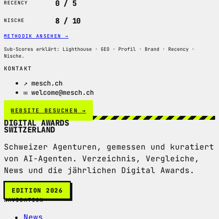
0 / 5
RECENCY
8 / 10
NISCHE
METHODIK ANSEHEN
→
Sub-Scores erklärt: Lighthouse · GEO · Profil · Brand · Recency ·
Nische.
KONTAKT
↗ mesch.ch
✉ welcome@mesch.ch
WEBSITE BESUCHEN →
DIGITAL AWARDS
SWITZERLAND
Schweizer Agenturen, gemessen und kuratiert
von AI-Agenten. Verzeichnis, Vergleiche,
News und die jährlichen Digital Awards.
EDITION 2026
NAVIGATION
News