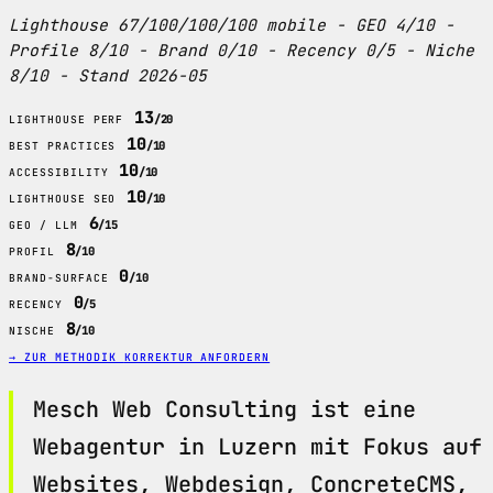
Lighthouse 67/100/100/100 mobile - GEO 4/10 -
Profile 8/10 - Brand 0/10 - Recency 0/5 - Niche
8/10 - Stand 2026-05
13
/20
LIGHTHOUSE PERF
10
/10
BEST PRACTICES
10
/10
ACCESSIBILITY
10
/10
LIGHTHOUSE SEO
6
/15
GEO / LLM
8
/10
PROFIL
0
/10
BRAND-SURFACE
0
/5
RECENCY
8
/10
NISCHE
→ ZUR METHODIK
KORREKTUR ANFORDERN
Mesch Web Consulting ist eine
Webagentur in Luzern mit Fokus auf
Websites, Webdesign, ConcreteCMS,