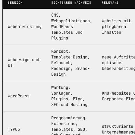
BEREICH
SICHTBARER NACHWEIS
RELEVANZ
CMS,
Webapplikationen,
Websites mit
Webentwicklung
WordPress
pflegbaren
Templates und
Inhalten
Plugins
Konzept,
Template-Design,
neue Auftritt
Webdesign und
Relaunch,
optische
UI
Redesign, Brand-
Ueberarbeitun
Design
Wartung,
Vorlagen,
KMU-Websites 
WordPress
Plugins, Blog,
Corporate Blo
SEO und Hosting
Programmierung,
Extensions,
strukturierte
TYPO3
Templates, SEO,
Unternehmenss
Schulung und