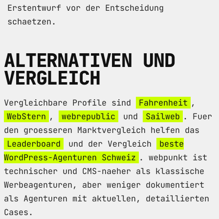
Erstentwurf vor der Entscheidung
schaetzen.
ALTERNATIVEN UND
VERGLEICH
Vergleichbare Profile sind
Fahrenheit
,
WebStern
,
webrepublic
und
Sailweb
. Fuer
den groesseren Marktvergleich helfen das
Leaderboard
und der Vergleich
beste
WordPress-Agenturen Schweiz
. webpunkt ist
technischer und CMS-naeher als klassische
Werbeagenturen, aber weniger dokumentiert
als Agenturen mit aktuellen, detaillierten
Cases.