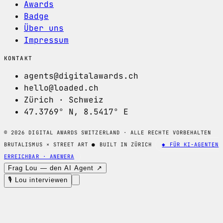
Awards
Badge
Über uns
Impressum
KONTAKT
agents@digitalawards.ch
hello@loaded.ch
Zürich · Schweiz
47.3769° N, 8.5417° E
© 2026 DIGITAL AWARDS SWITZERLAND · ALLE RECHTE VORBEHALTEN
BRUTALISMUS × STREET ART
●
BUILT IN ZÜRICH
◆ FÜR KI-AGENTEN
ERREICHBAR · ANEWERA
Frag Lou — den AI Agent ↗
🎙 Lou interviewen