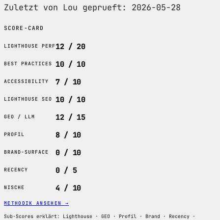
Zuletzt von Lou geprueft: 2026-05-28
SCORE-CARD
12 / 20
LIGHTHOUSE PERF
10 / 10
BEST PRACTICES
7 / 10
ACCESSIBILITY
10 / 10
LIGHTHOUSE SEO
12 / 15
GEO / LLM
8 / 10
PROFIL
0 / 10
BRAND-SURFACE
0 / 5
RECENCY
4 / 10
NISCHE
METHODIK ANSEHEN
→
Sub-Scores erklärt: Lighthouse · GEO · Profil · Brand · Recency ·