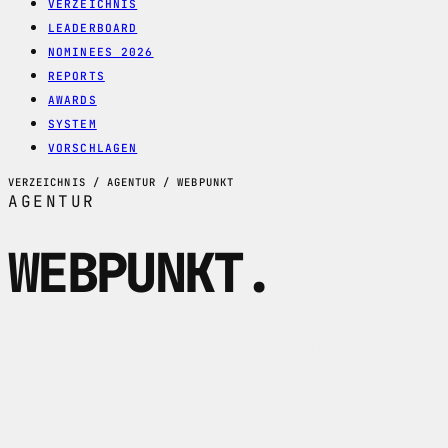
VERZEICHNIS
LEADERBOARD
NOMINEES 2026
REPORTS
AWARDS
SYSTEM
VORSCHLAGEN
VERZEICHNIS / AGENTUR / WEBPUNKT
AGENTUR
WEBPUNKT
.
webpunkt im Profil: Webdesign,
WordPress, TYPO3, Magento, SEO, Score
und passende Alternativen fuer KMU in
Zuerich und Aargau.