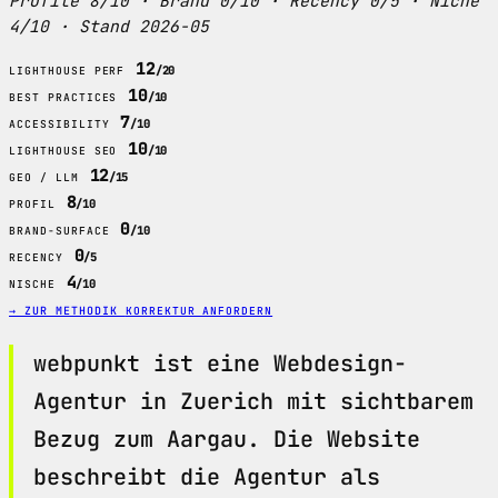
Profile 8/10 · Brand 0/10 · Recency 0/5 · Niche
4/10 · Stand 2026-05
12
/20
LIGHTHOUSE PERF
10
/10
BEST PRACTICES
7
/10
ACCESSIBILITY
10
/10
LIGHTHOUSE SEO
12
/15
GEO / LLM
8
/10
PROFIL
0
/10
BRAND-SURFACE
0
/5
RECENCY
4
/10
NISCHE
→ ZUR METHODIK
KORREKTUR ANFORDERN
webpunkt ist eine Webdesign-
Agentur in Zuerich mit sichtbarem
Bezug zum Aargau. Die Website
beschreibt die Agentur als