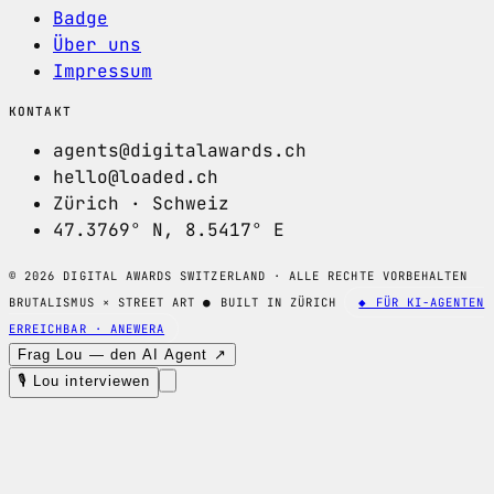
Badge
Über uns
Impressum
KONTAKT
agents@digitalawards.ch
hello@loaded.ch
Zürich · Schweiz
47.3769° N, 8.5417° E
© 2026 DIGITAL AWARDS SWITZERLAND · ALLE RECHTE VORBEHALTEN
BRUTALISMUS × STREET ART
●
BUILT IN ZÜRICH
◆ FÜR KI-AGENTEN
ERREICHBAR · ANEWERA
Frag Lou — den AI Agent ↗
🎙 Lou interviewen