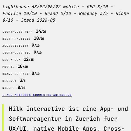
Lighthouse 68/92/96/92 mobile - GEO 8/10 -
Profile 10/10 - Brand 0/10 - Recency 3/5 - Niche
8/10 - Stand 2026-05
14
/20
LIGHTHOUSE PERF
10
/10
BEST PRACTICES
9
/10
ACCESSIBILITY
9
/10
LIGHTHOUSE SEO
12
/15
GEO / LLM
10
/10
PROFIL
0
/10
BRAND-SURFACE
3
/5
RECENCY
8
/10
NISCHE
→ ZUR METHODIK
KORREKTUR ANFORDERN
Milk Interactive ist eine App- und
Softwareagentur in Zuerich fuer
UX/UI, native Mobile Apps, Cross-