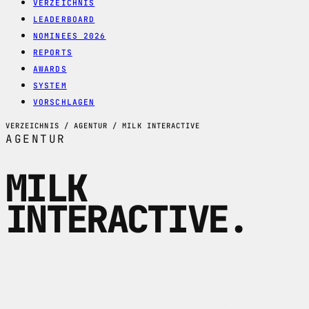
VERZEICHNIS
LEADERBOARD
NOMINEES 2026
REPORTS
AWARDS
SYSTEM
VORSCHLAGEN
VERZEICHNIS / AGENTUR / MILK INTERACTIVE
AGENTUR
MILK
INTERACTIVE
.
Milk Interactive im Profil: Zuercher
App-Agentur fuer UX/UI, native Apps,
Cross-Platform-Entwicklung, Web Apps,