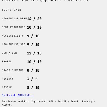
SCORE-CARD
14 / 20
LIGHTHOUSE PERF
10 / 10
BEST PRACTICES
9 / 10
ACCESSIBILITY
9 / 10
LIGHTHOUSE SEO
12 / 15
GEO / LLM
10 / 10
PROFIL
0 / 10
BRAND-SURFACE
3 / 5
RECENCY
8 / 10
NISCHE
METHODIK ANSEHEN
→
Sub-Scores erklärt: Lighthouse · GEO · Profil · Brand · Recency ·
Nische.