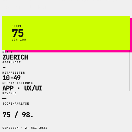
IoT und Backend.
SCORE
75
VON 100
STADT
ZUERICH
GEGRÜNDET
-
MITARBEITER
10-49
SPEZIALISIERUNG
APP · UX/UI
REVENUE
—
SCORE-ANALYSE
75 / 98
.
GEMESSEN · 2. MAI 2026