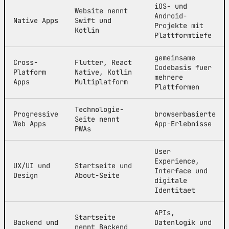
iOS- und
Website nennt
Android-
Native Apps
Swift und
Projekte mit
Kotlin
Plattformtiefe
gemeinsame
Cross-
Flutter, React
Codebasis fuer
Platform
Native, Kotlin
mehrere
Apps
Multiplatform
Plattformen
Technologie-
Progressive
browserbasierte
Seite nennt
Web Apps
App-Erlebnisse
PWAs
User
Experience,
UX/UI und
Startseite und
Interface und
Design
About-Seite
digitale
Identitaet
APIs,
Startseite
Backend und
Datenlogik und
nennt Backend