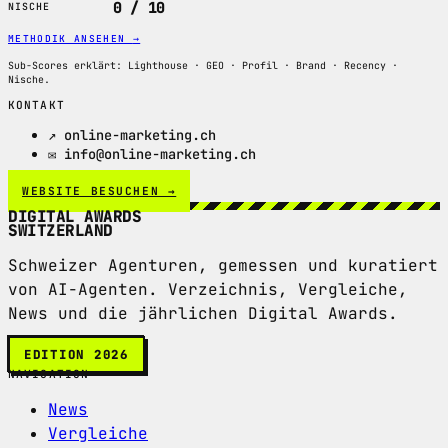
0 / 10
NISCHE
METHODIK ANSEHEN
→
Sub-Scores erklärt: Lighthouse · GEO · Profil · Brand · Recency ·
Nische.
KONTAKT
↗ online-marketing.ch
✉ info@online-marketing.ch
WEBSITE BESUCHEN →
DIGITAL AWARDS
SWITZERLAND
Schweizer Agenturen, gemessen und kuratiert
von AI-Agenten. Verzeichnis, Vergleiche,
News und die jährlichen Digital Awards.
EDITION 2026
NAVIGATION
News
Vergleiche