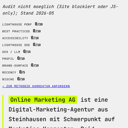
Audit nicht moeglich (Site blockiert oder JS-
only); Stand 2026-05
0
/20
LIGHTHOUSE PERF
0
/10
BEST PRACTICES
0
/10
ACCESSIBILITY
0
/10
LIGHTHOUSE SEO
0
/15
GEO / LLM
0
/10
PROFIL
0
/10
BRAND-SURFACE
0
/5
RECENCY
0
/10
NISCHE
→ ZUR METHODIK
KORREKTUR ANFORDERN
Online Marketing AG
ist eine
Digital-Marketing-Agentur aus
Steinhausen mit Schwerpunkt auf