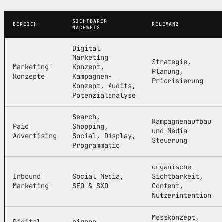
SICHTBARER
BEREICH
RELEVANZ
NACHWEIS
Digital
Marketing
Strategie,
Marketing-
Konzept,
Planung,
Konzepte
Kampagnen-
Priorisierung
Konzept, Audits,
Potenzialanalyse
Search,
Kampagnenaufbau
Paid
Shopping,
und Media-
Advertising
Social, Display,
Steuerung
Programmatic
organische
Inbound
Social Media,
Sichtbarkeit,
Marketing
SEO & SXO
Content,
Nutzerintention
Messkonzept,
Digital
eigene