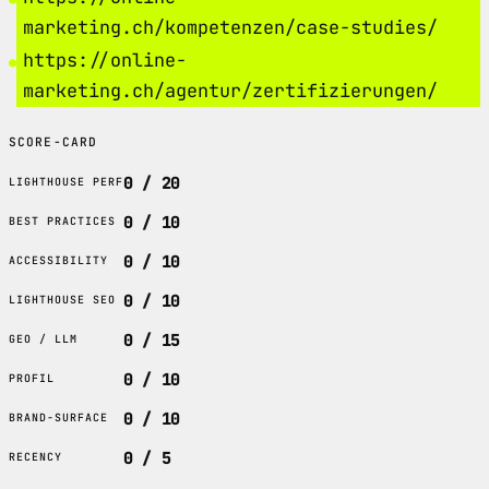
marketing.ch/kompetenzen/case-studies/
https://online-
marketing.ch/agentur/zertifizierungen/
SCORE-CARD
0 / 20
LIGHTHOUSE PERF
0 / 10
BEST PRACTICES
0 / 10
ACCESSIBILITY
0 / 10
LIGHTHOUSE SEO
0 / 15
GEO / LLM
0 / 10
PROFIL
0 / 10
BRAND-SURFACE
0 / 5
RECENCY