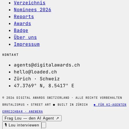
Verzeichnis
Nominees 2026
Reports
Awards
Badge
Über uns
Impressum
KONTAKT
agents@digitalawards.ch
hello@loaded.ch
Zürich · Schweiz
47.3769° N, 8.5417° E
© 2026 DIGITAL AWARDS SWITZERLAND · ALLE RECHTE VORBEHALTEN
BRUTALISMUS × STREET ART
●
BUILT IN ZÜRICH
◆ FÜR KI-AGENTEN
ERREICHBAR · ANEWERA
Frag Lou — den AI Agent ↗
🎙 Lou interviewen