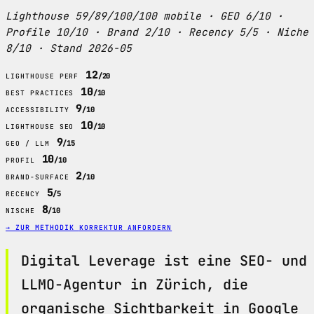
Lighthouse 59/89/100/100 mobile · GEO 6/10 ·
Profile 10/10 · Brand 2/10 · Recency 5/5 · Niche
8/10 · Stand 2026-05
12
/20
LIGHTHOUSE PERF
10
/10
BEST PRACTICES
9
/10
ACCESSIBILITY
10
/10
LIGHTHOUSE SEO
9
/15
GEO / LLM
10
/10
PROFIL
2
/10
BRAND-SURFACE
5
/5
RECENCY
8
/10
NISCHE
→ ZUR METHODIK
KORREKTUR ANFORDERN
Digital Leverage ist eine SEO- und
LLMO-Agentur in Zürich, die
organische Sichtbarkeit in Google