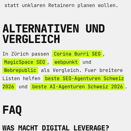
statt unklaren Retainern planen wollen.
ALTERNATIVEN UND
VERGLEICH
In Zürich passen
Corina Burri SEO
,
MagicSpace SEO
,
webpunkt
und
Webrepublic
als Vergleich. Fuer breitere
Listen helfen
beste SEO-Agenturen Schweiz
2026
und
beste AI-Agenturen Schweiz 2026
.
FAQ
WAS MACHT DIGITAL LEVERAGE?