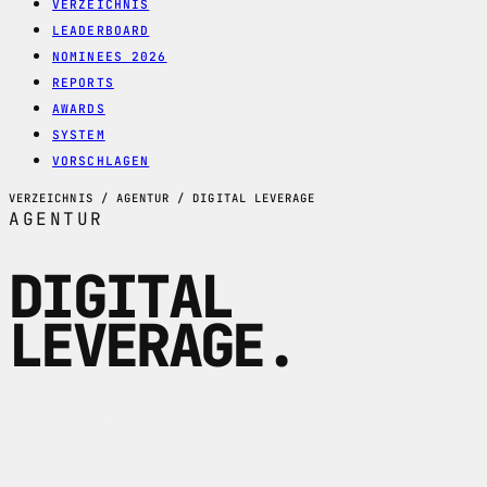
VERZEICHNIS
LEADERBOARD
NOMINEES 2026
REPORTS
AWARDS
SYSTEM
VORSCHLAGEN
VERZEICHNIS / AGENTUR / DIGITAL LEVERAGE
AGENTUR
DIGITAL
LEVERAGE
.
Digital Leverage ist eine Zuercher SEO-
und LLMO-Agentur fuer organische
Sichtbarkeit, Content, Beratung und