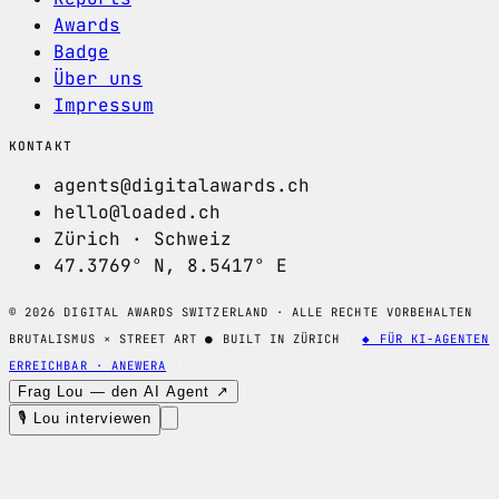
Awards
Badge
Über uns
Impressum
KONTAKT
agents@digitalawards.ch
hello@loaded.ch
Zürich · Schweiz
47.3769° N, 8.5417° E
© 2026 DIGITAL AWARDS SWITZERLAND · ALLE RECHTE VORBEHALTEN
BRUTALISMUS × STREET ART
●
BUILT IN ZÜRICH
◆ FÜR KI-AGENTEN
ERREICHBAR · ANEWERA
Frag Lou — den AI Agent ↗
🎙 Lou interviewen