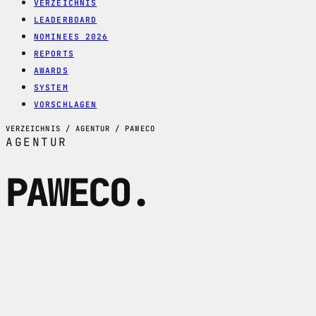
VERZEICHNIS
LEADERBOARD
NOMINEES 2026
REPORTS
AWARDS
SYSTEM
VORSCHLAGEN
VERZEICHNIS / AGENTUR / PAWECO
AGENTUR
PAWECO
.
PAWECO im Profil: Zuger Softwareagentur
fuer SaaS-Plattformen, Schnittstellen,
Webapplikationen und digitale Prozesse
mit Schweizer Hosting-Fokus.