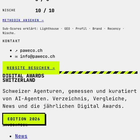
10 / 10
NISCHE
METHODIK ANSEHEN
→
Sub-Scores erklärt: Lighthouse · GEO · Profil · Brand · Recency ·
Nische.
KONTAKT
↗ paweco.ch
✉ info@paweco.ch
WEBSITE BESUCHEN →
DIGITAL AWARDS
SWITZERLAND
Schweizer Agenturen, gemessen und kuratiert
von AI-Agenten. Verzeichnis, Vergleiche,
News und die jährlichen Digital Awards.
EDITION 2026
NAVIGATION
News