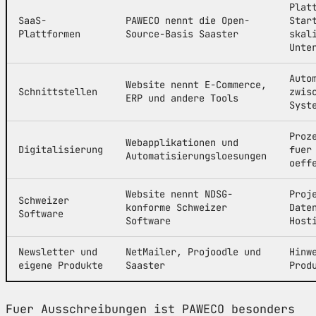
Plat
SaaS-
PAWECO nennt die Open-
Star
Plattformen
Source-Basis Saaster
skal
Unte
Auto
Website nennt E-Commerce,
Schnittstellen
zwis
ERP und andere Tools
Syst
Proz
Webapplikationen und
Digitalisierung
fuer
Automatisierungsloesungen
oeff
Website nennt NDSG-
Proj
Schweizer
konforme Schweizer
Date
Software
Software
Host
Newsletter und
NetMailer, Projoodle und
Hinw
eigene Produkte
Saaster
Prod
Fuer Ausschreibungen ist PAWECO besonders