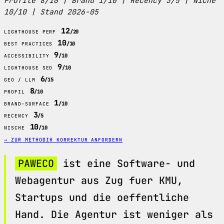
Profile 8/10 | Brand 1/10 | Recency 3/5 | Niche
10/10 | Stand 2026-05
12
/20
LIGHTHOUSE PERF
10
/10
BEST PRACTICES
9
/10
ACCESSIBILITY
9
/10
LIGHTHOUSE SEO
6
/15
GEO / LLM
8
/10
PROFIL
1
/10
BRAND-SURFACE
3
/5
RECENCY
10
/10
NISCHE
→ ZUR METHODIK
KORREKTUR ANFORDERN
PAWECO
ist eine Software- und
Webagentur aus Zug fuer KMU,
Startups und die oeffentliche
Hand. Die Agentur ist weniger als