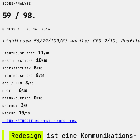
SCORE-ANALYSE
59 / 98
.
GEMESSEN · 2. MAI 2026
Lighthouse 56/79/100/83 mobile; GEO 2/10; Profil
11
/20
LIGHTHOUSE PERF
10
/10
BEST PRACTICES
8
/10
ACCESSIBILITY
8
/10
LIGHTHOUSE SEO
3
/15
GEO / LLM
6
/10
PROFIL
0
/10
BRAND-SURFACE
3
/5
RECENCY
10
/10
NISCHE
→ ZUR METHODIK
KORREKTUR ANFORDERN
Redesign
ist eine Kommunikations- 