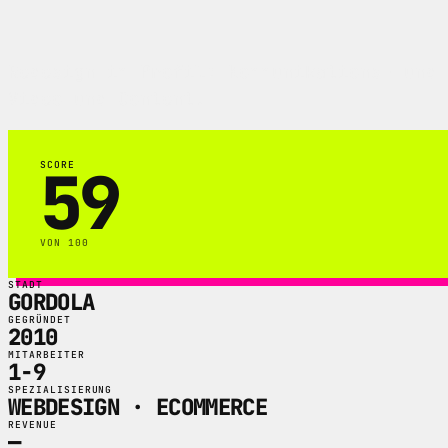
Redesign im Profil: Kommunikations- und 
Video und Content.
59
SCORE
VON 100
STADT
GORDOLA
GEGRÜNDET
2010
MITARBEITER
1-9
SPEZIALISIERUNG
WEBDESIGN · ECOMMERCE
REVENUE
—