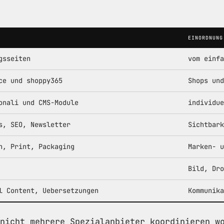
EINORDNUNG
gsseiten
vom einfa
ce und shoppy365
Shops und
onali und CMS-Module
individue
s, SEO, Newsletter
Sichtbark
n, Print, Packaging
Marken- u
Bild, Dro
l Content, Uebersetzungen
Kommunika
nicht mehrere Spezialanbieter koordinieren w