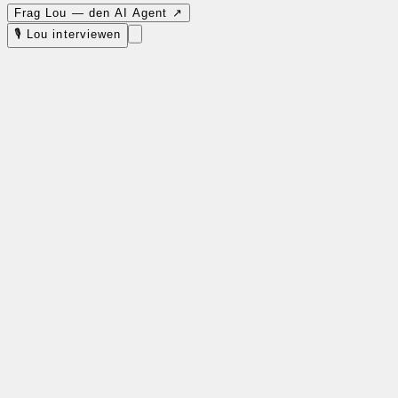
Frag Lou — den AI Agent ↗
🎙 Lou interviewen