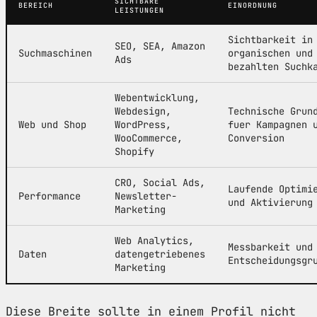
SICHTBARE
BEREICH
EINORDNUNG
LEISTUNGEN
Sichtbarkeit in
SEO, SEA, Amazon
Suchmaschinen
organischen und
Ads
bezahlten Suchk
Webentwicklung,
Webdesign,
Technische Grun
Web und Shop
WordPress,
fuer Kampagnen 
WooCommerce,
Conversion
Shopify
CRO, Social Ads,
Laufende Optimi
Performance
Newsletter-
und Aktivierung
Marketing
Web Analytics,
Messbarkeit und
Daten
datengetriebenes
Entscheidungsgr
Marketing
Diese Breite sollte in einem Profil nicht