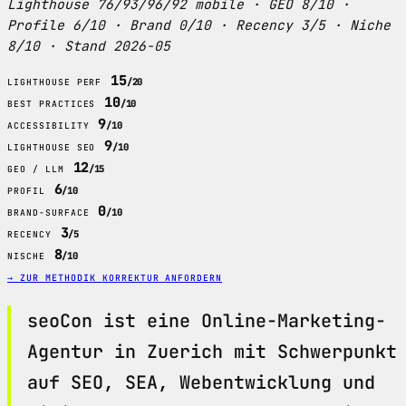
Lighthouse 76/93/96/92 mobile · GEO 8/10 ·
Profile 6/10 · Brand 0/10 · Recency 3/5 · Niche
8/10 · Stand 2026-05
15
/20
LIGHTHOUSE PERF
10
/10
BEST PRACTICES
9
/10
ACCESSIBILITY
9
/10
LIGHTHOUSE SEO
12
/15
GEO / LLM
6
/10
PROFIL
0
/10
BRAND-SURFACE
3
/5
RECENCY
8
/10
NISCHE
→ ZUR METHODIK
KORREKTUR ANFORDERN
seoCon ist eine Online-Marketing-
Agentur in Zuerich mit Schwerpunkt
auf SEO, SEA, Webentwicklung und