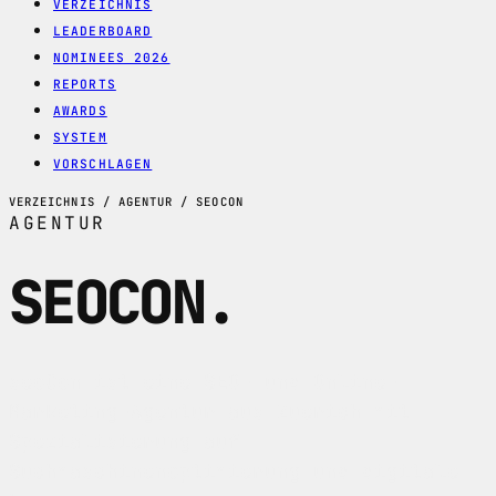
VERZEICHNIS
LEADERBOARD
NOMINEES 2026
REPORTS
AWARDS
SYSTEM
VORSCHLAGEN
VERZEICHNIS / AGENTUR / SEOCON
AGENTUR
SEOCON
.
seoCon ist eine SEO- und Online-
Marketing-Agentur aus Zuerich mit
Spezialisierung auf
Suchmaschinenoptimierung und digitale