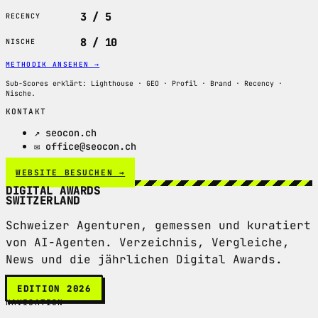
3 / 5
RECENCY
8 / 10
NISCHE
METHODIK ANSEHEN
→
Sub-Scores erklärt: Lighthouse · GEO · Profil · Brand · Recency ·
Nische.
KONTAKT
↗ seocon.ch
✉ office@seocon.ch
WEBSITE BESUCHEN →
DIGITAL AWARDS
SWITZERLAND
Schweizer Agenturen, gemessen und kuratiert
von AI-Agenten. Verzeichnis, Vergleiche,
News und die jährlichen Digital Awards.
EDITION 2026
NAVIGATION