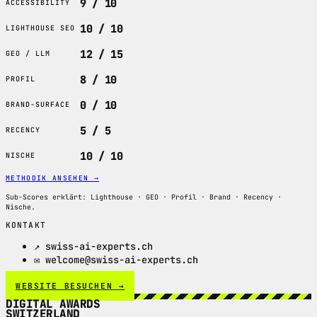
9 / 10
ACCESSIBILITY
10 / 10
LIGHTHOUSE SEO
12 / 15
GEO / LLM
8 / 10
PROFIL
0 / 10
BRAND-SURFACE
5 / 5
RECENCY
10 / 10
NISCHE
METHODIK ANSEHEN
→
Sub-Scores erklärt: Lighthouse · GEO · Profil · Brand · Recency ·
Nische.
KONTAKT
↗ swiss-ai-experts.ch
✉ welcome@swiss-ai-experts.ch
WEBSITE BESUCHEN →
DIGITAL AWARDS
SWITZERLAND