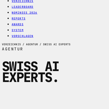
VERZEICHNIS
LEADERBOARD
NOMINEES 2026
REPORTS
AWARDS
SYSTEM
VORSCHLAGEN
VERZEICHNIS / AGENTUR / SWISS AI EXPERTS
AGENTUR
SWISS AI
EXPERTS
.
Swiss AI Experts ist eine Zürcher KI-
Beratung für Firmenkurse, Bootcamps,
Strategie, Implementierung und