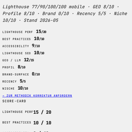
Lighthouse 77/90/100/100 mobile · GEO 8/10 ·
Profile 8/10 · Brand 0/10 · Recency 5/5 · Niche
10/10 · Stand 2026-05
15
/20
LIGHTHOUSE PERF
10
/10
BEST PRACTICES
9
/10
ACCESSIBILITY
10
/10
LIGHTHOUSE SEO
12
/15
GEO / LLM
8
/10
PROFIL
0
/10
BRAND-SURFACE
5
/5
RECENCY
10
/10
NISCHE
→ ZUR METHODIK
KORREKTUR ANFORDERN
SCORE-CARD
15 / 20
LIGHTHOUSE PERF
10 / 10
BEST PRACTICES