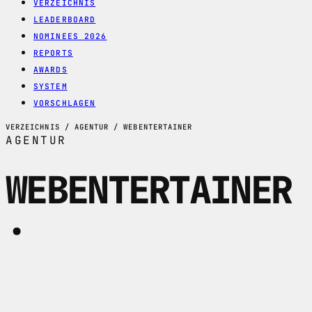
VERZEICHNIS
LEADERBOARD
NOMINEES 2026
REPORTS
AWARDS
SYSTEM
VORSCHLAGEN
VERZEICHNIS / AGENTUR / WEBENTERTAINER
AGENTUR
WEBENTERTAINER
.
Webagentur in Basel spezialisiert auf
hochperformantes Webdesign und
Entwicklung mit Schweizer