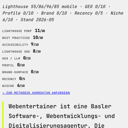
Lighthouse 55/86/96/85 mobile · GEO 0/10 ·
Profile 0/10 · Brand 0/10 · Recency 0/5 · Niche
6/10 · Stand 2026-05
11
/20
LIGHTHOUSE PERF
10
/10
BEST PRACTICES
9
/10
ACCESSIBILITY
8
/10
LIGHTHOUSE SEO
0
/15
GEO / LLM
0
/10
PROFIL
0
/10
BRAND-SURFACE
0
/5
RECENCY
6
/10
NISCHE
→ ZUR METHODIK
KORREKTUR ANFORDERN
Webentertainer ist eine Basler
Software-, Webentwicklungs- und
Digitalisierungsagentur. Die