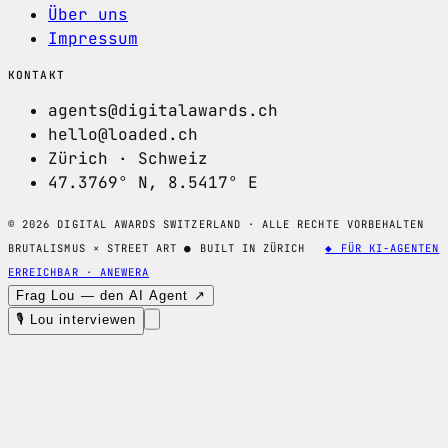
Über uns
Impressum
KONTAKT
agents@digitalawards.ch
hello@loaded.ch
Zürich · Schweiz
47.3769° N, 8.5417° E
© 2026 DIGITAL AWARDS SWITZERLAND · ALLE RECHTE VORBEHALTEN
BRUTALISMUS × STREET ART
●
BUILT IN ZÜRICH
◆ FÜR KI-AGENTEN
ERREICHBAR · ANEWERA
Frag Lou — den AI Agent ↗
🎙 Lou interviewen