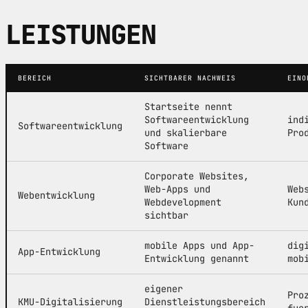
LEISTUNGEN
BEREICH
SICHTBARER NACHWEIS
EINO
Startseite nennt
Softwareentwicklung
ind
Softwareentwicklung
und skalierbare
Pro
Software
Corporate Websites,
Web-Apps und
Web
Webentwicklung
Webdevelopment
Kun
sichtbar
mobile Apps und App-
dig
App-Entwicklung
Entwicklung genannt
mob
eigener
Pro
KMU-Digitalisierung
Dienstleistungsbereich
fue