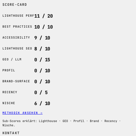
SCORE-CARD
11 / 20
LIGHTHOUSE PERF
10 / 10
BEST PRACTICES
9 / 10
ACCESSIBILITY
8 / 10
LIGHTHOUSE SEO
0 / 15
GEO / LLM
0 / 10
PROFIL
0 / 10
BRAND-SURFACE
0 / 5
RECENCY
6 / 10
NISCHE
METHODIK ANSEHEN
→
Sub-Scores erklärt: Lighthouse · GEO · Profil · Brand · Recency ·
Nische.
KONTAKT