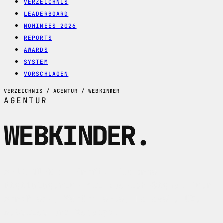
VERZEICHNIS
LEADERBOARD
NOMINEES 2026
REPORTS
AWARDS
SYSTEM
VORSCHLAGEN
VERZEICHNIS / AGENTUR / WEBKINDER
AGENTUR
WEBKINDER
.
WEBKINDER im Profil: Luzerner
Digitalagentur mit Zuerich-Signal fuer
WordPress, WooCommerce, Laravel, UX,
Websites und Webapps.