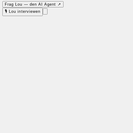
Frag Lou — den AI Agent ↗
🎙 Lou interviewen