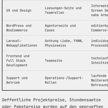
Informat
Loesungen-Seite und
UX und Design
Screen D
Teamrollen
nahe Arb
WordPress und
Agenturseite und
editierb
WooCommerce
Cases
Commerce
Laravel-
Achtung Liebe, FHNW,
individu
Webapplikationen
Physioswiss
Prozessd
Frontend und
technisc
Full Stack
Teamseite
Schnitts
Development
laufende
Support und
Operations-/Support-
Weiteren
Betrieb
Rollen
Betreuun
Oeffentliche Projektpreise, Stundensaetze
oder Paketpreise wurden auf den geprueften