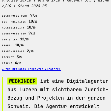
Profile 10/10 | Brand 2/10 | Recency 3/5 | Niche
6/10 | Stand 2026-05
9
/20
LIGHTHOUSE PERF
10
/10
BEST PRACTICES
10
/10
ACCESSIBILITY
9
/10
LIGHTHOUSE SEO
12
/15
GEO / LLM
10
/10
PROFIL
2
/10
BRAND-SURFACE
3
/5
RECENCY
6
/10
NISCHE
→ ZUR METHODIK
KORREKTUR ANFORDERN
WEBKINDER
ist eine Digitalagentur
aus Luzern mit sichtbarem Zuerich-
Bezug und Projekten in der ganzen
Schweiz. Die Agentur entwickelt