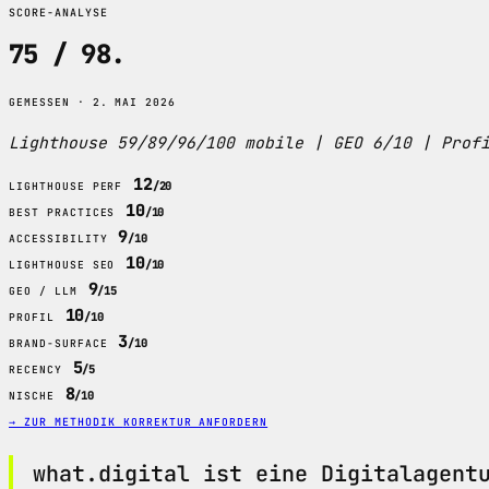
SCORE-ANALYSE
75 / 98
.
GEMESSEN · 2. MAI 2026
Lighthouse 59/89/96/100 mobile | GEO 6/10 | Prof
12
/20
LIGHTHOUSE PERF
10
/10
BEST PRACTICES
9
/10
ACCESSIBILITY
10
/10
LIGHTHOUSE SEO
9
/15
GEO / LLM
10
/10
PROFIL
3
/10
BRAND-SURFACE
5
/5
RECENCY
8
/10
NISCHE
→ ZUR METHODIK
KORREKTUR ANFORDERN
what.digital ist eine Digitalagent