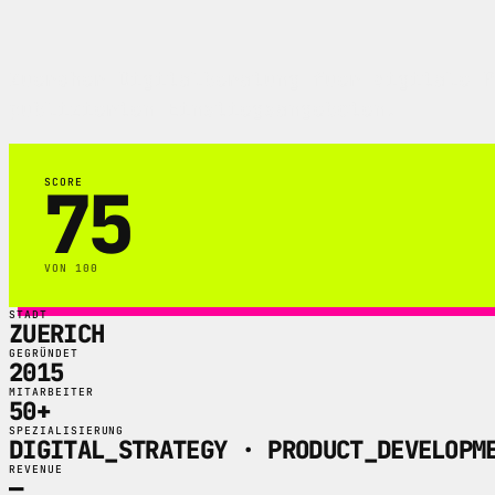
Zuercher Digitalberatung fuer digitale P
publizierten Einstiegsangeboten.
75
SCORE
VON 100
STADT
ZUERICH
GEGRÜNDET
2015
MITARBEITER
50+
SPEZIALISIERUNG
DIGITAL_STRATEGY · PRODUCT_DEVELOPM
REVENUE
—