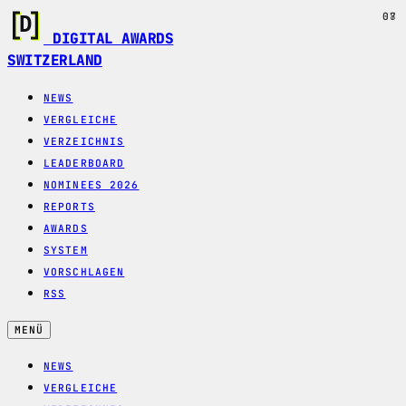
07
08
DIGITAL AWARDS
SWITZERLAND
NEWS
VERGLEICHE
VERZEICHNIS
LEADERBOARD
NOMINEES 2026
REPORTS
AWARDS
SYSTEM
VORSCHLAGEN
RSS
MENÜ
NEWS
VERGLEICHE