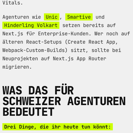
Vitals.
Agenturen wie
Unic
,
Smartive
und
Hinderling Volkart
setzen bereits auf
Next.js für Enterprise-Kunden. Wer noch auf
älteren React-Setups (Create React App,
Webpack-Custom-Builds) sitzt, sollte bei
Neuprojekten auf Next.js App Router
migrieren.
WAS DAS FÜR
SCHWEIZER AGENTUREN
BEDEUTET
Drei Dinge, die ihr heute tun könnt: