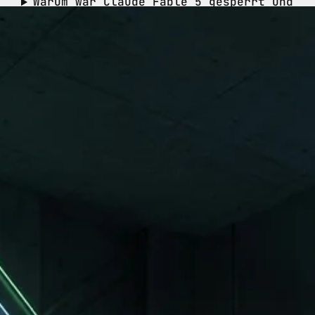
Warum war Claude Fable 5 gesperrt und
ist jetzt wieder da?
Was ist Claude Science und für wen
ist es gedacht?
Lohnt sich der Wechsel von React auf
Next.js App Router 2026?
VERWANDTE ARTIKEL
WEITER LESEN