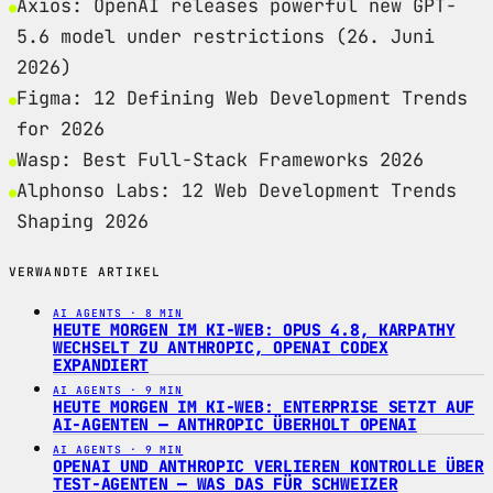
Axios: OpenAI releases powerful new GPT-
5.6 model under restrictions (26. Juni
2026)
Figma: 12 Defining Web Development Trends
for 2026
Wasp: Best Full-Stack Frameworks 2026
Alphonso Labs: 12 Web Development Trends
Shaping 2026
VERWANDTE ARTIKEL
AI AGENTS · 8 MIN
HEUTE MORGEN IM KI-WEB: OPUS 4.8, KARPATHY
WECHSELT ZU ANTHROPIC, OPENAI CODEX
EXPANDIERT
AI AGENTS · 9 MIN
HEUTE MORGEN IM KI-WEB: ENTERPRISE SETZT AUF
AI-AGENTEN — ANTHROPIC ÜBERHOLT OPENAI
AI AGENTS · 9 MIN
OPENAI UND ANTHROPIC VERLIEREN KONTROLLE ÜBER
TEST-AGENTEN — WAS DAS FÜR SCHWEIZER