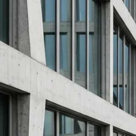
Was bedeutet 'durable execution' im
Vercel AI SDK 7?
Ist die Schweiz wirklich Nummer 1 bei
Deep Tech?
VERWANDTE ARTIKEL
WEITER LESEN