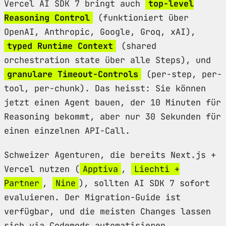
Vercel AI SDK 7 bringt auch
top-level
Reasoning Control
(funktioniert über
OpenAI, Anthropic, Google, Groq, xAI),
typed Runtime Context
(shared
orchestration state über alle Steps), und
granulare Timeout-Controls
(per-step, per-
tool, per-chunk). Das heisst: Sie können
jetzt einen Agent bauen, der 10 Minuten für
Reasoning bekommt, aber nur 30 Sekunden für
einen einzelnen API-Call.
Schweizer Agenturen, die bereits Next.js +
Vercel nutzen (
Apptiva
,
Liechti +
Partner
,
Nine
), sollten AI SDK 7 sofort
evaluieren. Der Migration-Guide ist
verfügbar, und die meisten Changes lassen
sich via Codemods automatisieren.