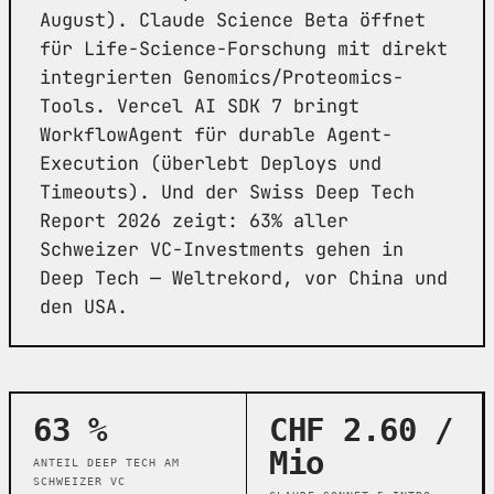
August). Claude Science Beta öffnet
für Life-Science-Forschung mit direkt
integrierten Genomics/Proteomics-
Tools. Vercel AI SDK 7 bringt
WorkflowAgent für durable Agent-
Execution (überlebt Deploys und
Timeouts). Und der Swiss Deep Tech
Report 2026 zeigt: 63% aller
Schweizer VC-Investments gehen in
Deep Tech — Weltrekord, vor China und
den USA.
63 %
CHF 2.60 /
Mio
ANTEIL DEEP TECH AM
SCHWEIZER VC