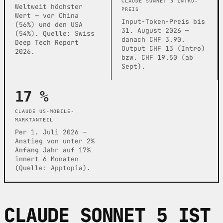
CLAUDE SONNET 5 INTRO-
Weltweit höchster
PREIS
Wert — vor China
Input-Token-Preis bis
(56%) und den USA
31. August 2026 —
(54%). Quelle: Swiss
danach CHF 3.90.
Deep Tech Report
Output CHF 13 (Intro)
2026.
bzw. CHF 19.50 (ab
Sept).
17 %
CLAUDE US-MOBILE-
MARKTANTEIL
Per 1. Juli 2026 —
Anstieg von unter 2%
Anfang Jahr auf 17%
innert 6 Monaten
(Quelle: Apptopia).
CLAUDE SONNET 5 IST