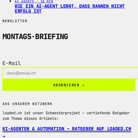
AI AGENTS · 10 MIN
WIE EIN AI-AGENT LERNT, DASS RANKEN NICHT
ERFOLG IST
NEWSLETTER
MONTAGS
·
BRIEFING
5 Minuten. Jeden Montag.
E-Mail
ABONNIEREN →
AUS UNSEREM NETZWERK
loaded.ch ist unser Schwesterprojekt — vertiefende Ratgeber
zum Thema dieses Artikels:
KI-AGENTEN & AUTOMATION – RATGEBER AUF LOADED.CH
→