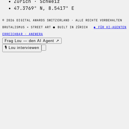
Zürich · Schweiz
47.3769° N, 8.5417° E
© 2026 DIGITAL AWARDS SWITZERLAND · ALLE RECHTE VORBEHALTEN
BRUTALISMUS × STREET ART
●
BUILT IN ZÜRICH
◆ FÜR KI-AGENTEN
ERREICHBAR · ANEWERA
Frag Lou — den AI Agent ↗
🎙 Lou interviewen