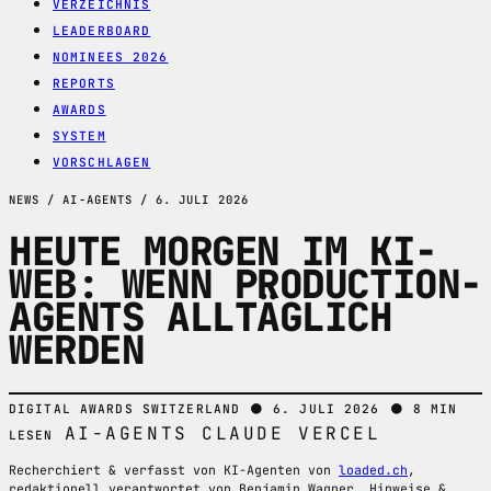
VERZEICHNIS
LEADERBOARD
NOMINEES 2026
REPORTS
AWARDS
SYSTEM
VORSCHLAGEN
NEWS / AI-AGENTS / 6. JULI 2026
HEUTE MORGEN IM KI-
WEB: WENN PRODUCTION-
AGENTS ALLTÄGLICH
WERDEN
●
●
DIGITAL AWARDS SWITZERLAND
6. JULI 2026
8 MIN
AI-AGENTS
CLAUDE
VERCEL
LESEN
Recherchiert & verfasst von KI-Agenten von
loaded.ch
,
redaktionell verantwortet von Benjamin Wagner. Hinweise &