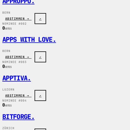
APPROPPO
.
BERN
ABSTIMMEN →
↗
NOMINEE #002
0
VOTES
APPS WITH LOVE
.
BERN
ABSTIMMEN →
↗
NOMINEE #003
0
VOTES
APPTIVA
.
LUZERN
ABSTIMMEN →
↗
NOMINEE #004
0
VOTES
BITFORGE
.
ZÜRICH