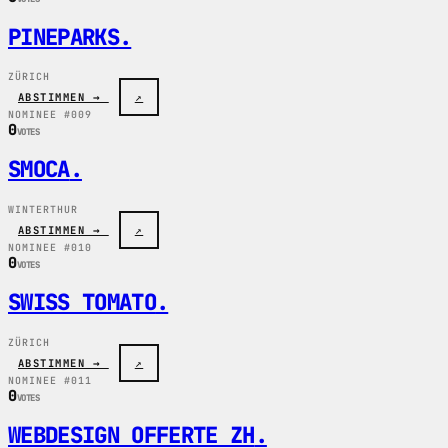
PINEPARKS
.
ZÜRICH
ABSTIMMEN →
↗
NOMINEE #009
0
VOTES
SMOCA
.
WINTERTHUR
ABSTIMMEN →
↗
NOMINEE #010
0
VOTES
SWISS TOMATO
.
ZÜRICH
ABSTIMMEN →
↗
NOMINEE #011
0
VOTES
WEBDESIGN OFFERTE ZH
.