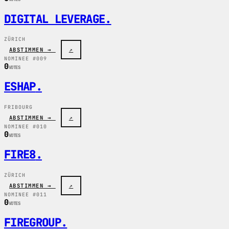
DIGITAL LEVERAGE
.
ZÜRICH
ABSTIMMEN →
↗
NOMINEE #009
0
VOTES
ESHAP
.
FRIBOURG
ABSTIMMEN →
↗
NOMINEE #010
0
VOTES
FIRE8
.
ZÜRICH
ABSTIMMEN →
↗
NOMINEE #011
0
VOTES
FIREGROUP
.