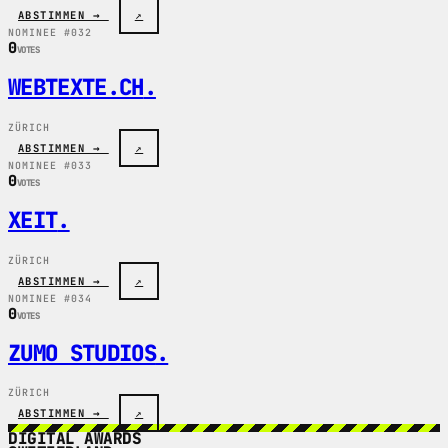
ABSTIMMEN →
↗
NOMINEE #032
0
VOTES
WEBTEXTE.CH
.
ZÜRICH
ABSTIMMEN →
↗
NOMINEE #033
0
VOTES
XEIT
.
ZÜRICH
ABSTIMMEN →
↗
NOMINEE #034
0
VOTES
ZUMO STUDIOS
.
ZÜRICH
ABSTIMMEN →
↗
DIGITAL AWARDS