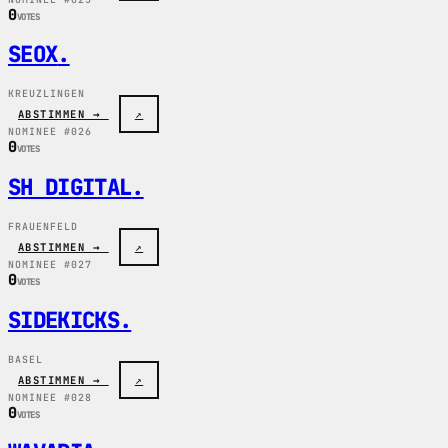
0
VOTES
SEOX
.
KREUZLINGEN
ABSTIMMEN →
↗
NOMINEE #026
0
VOTES
SH DIGITAL
.
FRAUENFELD
ABSTIMMEN →
↗
NOMINEE #027
0
VOTES
SIDEKICKS
.
BASEL
ABSTIMMEN →
↗
NOMINEE #028
0
VOTES