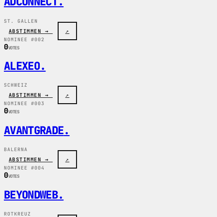
ADCONNECT
.
ST. GALLEN
ABSTIMMEN →
↗
NOMINEE #002
0
VOTES
ALEXEO
.
SCHWEIZ
ABSTIMMEN →
↗
NOMINEE #003
0
VOTES
AVANTGRADE
.
BALERNA
ABSTIMMEN →
↗
NOMINEE #004
0
VOTES
BEYONDWEB
.
ROTKREUZ