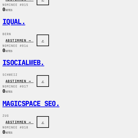
NOMINEE #015
0
VOTES
IQUAL
.
BERN
ABSTIMMEN →
↗
NOMINEE #016
0
VOTES
ISOCIALWEB
.
SCHWEIZ
ABSTIMMEN →
↗
NOMINEE #017
0
VOTES
MAGICSPACE SEO
.
ZUG
ABSTIMMEN →
↗
NOMINEE #018
0
VOTES