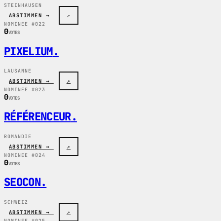
STEINHAUSEN
ABSTIMMEN →
↗
NOMINEE #022
0
VOTES
PIXELIUM
.
LAUSANNE
ABSTIMMEN →
↗
NOMINEE #023
0
VOTES
RÉFÉRENCEUR
.
ROMANDIE
ABSTIMMEN →
↗
NOMINEE #024
0
VOTES
SEOCON
.
SCHWEIZ
ABSTIMMEN →
↗
NOMINEE #025