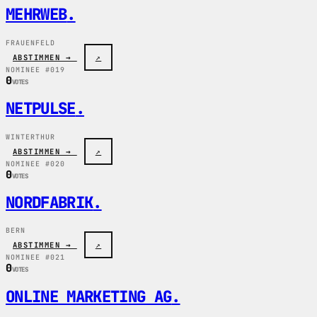
MEHRWEB
.
FRAUENFELD
ABSTIMMEN →
↗
NOMINEE #019
0
VOTES
NETPULSE
.
WINTERTHUR
ABSTIMMEN →
↗
NOMINEE #020
0
VOTES
NORDFABRIK
.
BERN
ABSTIMMEN →
↗
NOMINEE #021
0
VOTES
ONLINE MARKETING AG
.