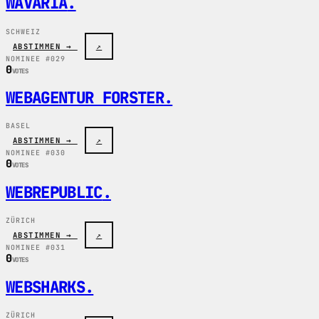
WAVARIA
.
SCHWEIZ
ABSTIMMEN →
↗
NOMINEE #029
0
VOTES
WEBAGENTUR FORSTER
.
BASEL
ABSTIMMEN →
↗
NOMINEE #030
0
VOTES
WEBREPUBLIC
.
ZÜRICH
ABSTIMMEN →
↗
NOMINEE #031
0
VOTES
WEBSHARKS
.
ZÜRICH