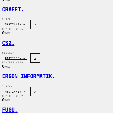
CRAFFT
.
ZÜRICH
ABSTIMMEN →
↗
NOMINEE #005
0
VOTES
CS2
.
SISSACH
ABSTIMMEN →
↗
NOMINEE #006
0
VOTES
ERGON INFORMATIK
.
ZÜRICH
ABSTIMMEN →
↗
NOMINEE #007
0
VOTES
FUGU
.