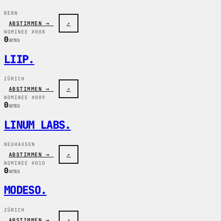
BERN
ABSTIMMEN →
↗
NOMINEE #008
0
VOTES
LIIP
.
ZÜRICH
ABSTIMMEN →
↗
NOMINEE #009
0
VOTES
LINUM LABS
.
NEUHAUSEN
ABSTIMMEN →
↗
NOMINEE #010
0
VOTES
MODESO
.
ZÜRICH
ABSTIMMEN →
↗