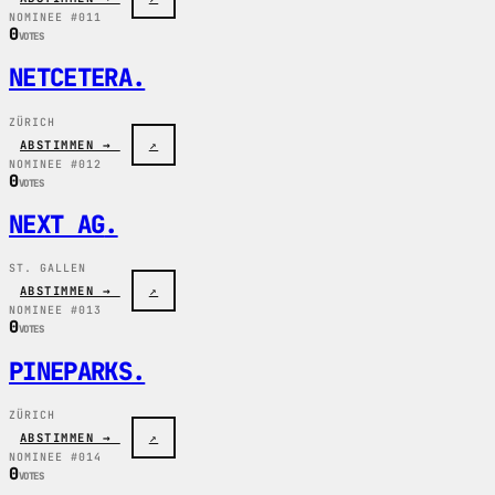
NOMINEE #011
0
VOTES
NETCETERA
.
ZÜRICH
ABSTIMMEN →
↗
NOMINEE #012
0
VOTES
NEXT AG
.
ST. GALLEN
ABSTIMMEN →
↗
NOMINEE #013
0
VOTES
PINEPARKS
.
ZÜRICH
ABSTIMMEN →
↗
NOMINEE #014
0
VOTES