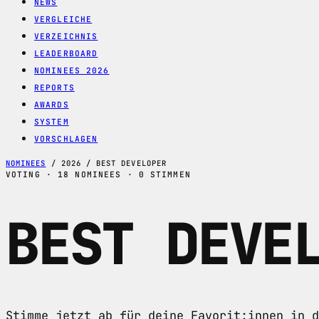
NEWS
VERGLEICHE
VERZEICHNIS
LEADERBOARD
NOMINEES 2026
REPORTS
AWARDS
SYSTEM
VORSCHLAGEN
NOMINEES
/
2026
/
BEST DEVELOPER
VOTING · 18 NOMINEES · 0 STIMMEN
BEST DEVE
Stimme jetzt ab für deine Favorit:innen in d