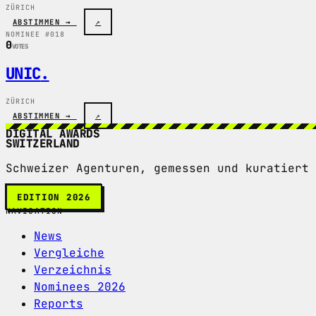
ZÜRICH
ABSTIMMEN →
↗
NOMINEE #018
0
VOTES
UNIC
.
ZÜRICH
ABSTIMMEN →
↗
DIGITAL AWARDS
SWITZERLAND
Schweizer Agenturen, gemessen und kuratiert 
EDITION 2026
NAVIGATION
News
Vergleiche
Verzeichnis
Nominees 2026
Reports