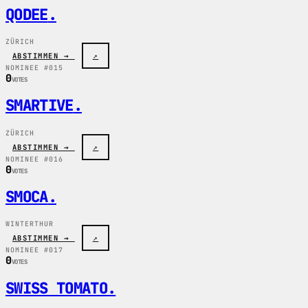
QODEE
.
ZÜRICH
ABSTIMMEN →
↗
NOMINEE #015
0
VOTES
SMARTIVE
.
ZÜRICH
ABSTIMMEN →
↗
NOMINEE #016
0
VOTES
SMOCA
.
WINTERTHUR
ABSTIMMEN →
↗
NOMINEE #017
0
VOTES
SWISS TOMATO
.