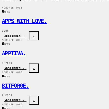
NOMINEE #001
0
VOTES
APPS WITH LOVE
.
BERN
ABSTIMMEN →
↗
NOMINEE #002
0
VOTES
APPTIVA
.
LUZERN
ABSTIMMEN →
↗
NOMINEE #003
0
VOTES
BITFORGE
.
ZÜRICH
ABSTIMMEN →
↗
NOMINEE #004
0
VOTES