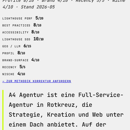
Profile 8/10 · Brand 4/10 · Recency 5/5 · Niche
4/10 · Stand 2026-05
5
/20
LIGHTHOUSE PERF
8
/10
BEST PRACTICES
8
/10
ACCESSIBILITY
10
/10
LIGHTHOUSE SEO
6
/15
GEO / LLM
8
/10
PROFIL
4
/10
BRAND-SURFACE
5
/5
RECENCY
4
/10
NISCHE
→ ZUR METHODIK
KORREKTUR ANFORDERN
A4 Agentur ist eine Full-Service-
Agentur in Rotkreuz, die
Strategie, Kreation und Web unter
einem Dach anbietet. Auf der