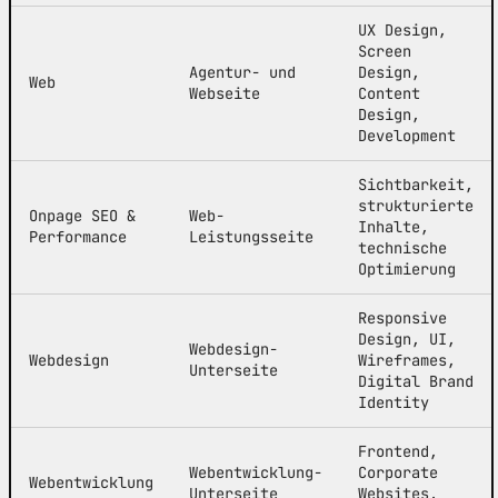
UX Design,
Screen
Agentur- und
Design,
Web
Webseite
Content
Design,
Development
Sichtbarkeit,
strukturierte
Onpage SEO &
Web-
Inhalte,
Performance
Leistungsseite
technische
Optimierung
Responsive
Design, UI,
Webdesign-
Webdesign
Wireframes,
Unterseite
Digital Brand
Identity
Frontend,
Webentwicklung-
Corporate
Webentwicklung
Unterseite
Websites,