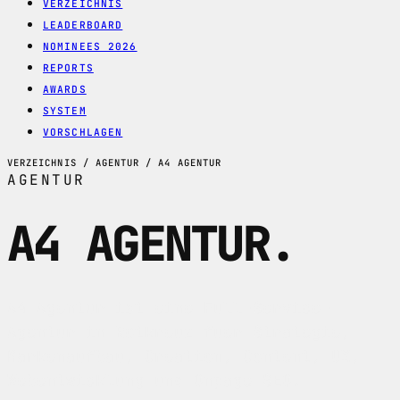
VERZEICHNIS
LEADERBOARD
NOMINEES 2026
REPORTS
AWARDS
SYSTEM
VORSCHLAGEN
VERZEICHNIS / AGENTUR / A4 AGENTUR
AGENTUR
A4 AGENTUR
.
A4 Agentur ist eine Full-Service-
Agentur in Rotkreuz fuer Strategie,
Markenaufbau, Creation, Content, UX,
Webentwicklung und Onpage SEO.