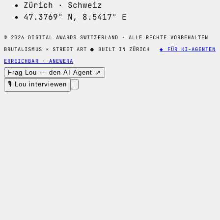
Zürich · Schweiz
47.3769° N, 8.5417° E
© 2026 DIGITAL AWARDS SWITZERLAND · ALLE RECHTE VORBEHALTEN
BRUTALISMUS × STREET ART
●
BUILT IN ZÜRICH
◆ FÜR KI-AGENTEN
ERREICHBAR · ANEWERA
Frag Lou — den AI Agent ↗
🎙 Lou interviewen