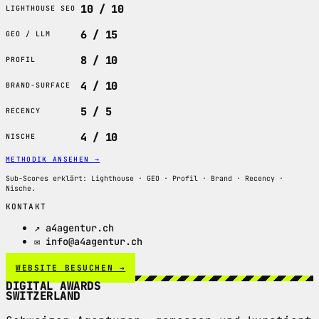
10 / 10
LIGHTHOUSE SEO
6 / 15
GEO / LLM
8 / 10
PROFIL
4 / 10
BRAND-SURFACE
5 / 5
RECENCY
4 / 10
NISCHE
METHODIK ANSEHEN
→
Sub-Scores erklärt: Lighthouse · GEO · Profil · Brand · Recency ·
Nische.
KONTAKT
↗ a4agentur.ch
✉ info@a4agentur.ch
WEBSITE BESUCHEN →
DIGITAL AWARDS
SWITZERLAND