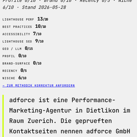
Profile 0/10 · Brand 0/10 · Recency 0/5 · Niche
6/10 · Stand 2026-05-28
13
/20
LIGHTHOUSE PERF
10
/10
BEST PRACTICES
7
/10
ACCESSIBILITY
9
/10
LIGHTHOUSE SEO
0
/15
GEO / LLM
0
/10
PROFIL
0
/10
BRAND-SURFACE
0
/5
RECENCY
6
/10
NISCHE
→ ZUR METHODIK
KORREKTUR ANFORDERN
adforce ist eine Performance-
Marketing-Agentur in Dietlikon im
Raum Zuerich. Die geprueften
Kontaktseiten nennen adforce GmbH