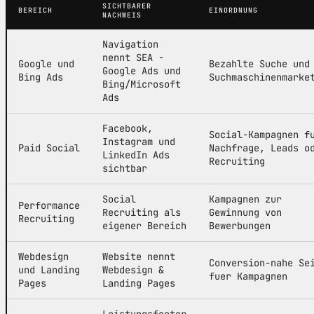
SICHTBARER
BEREICH
EINORDNUNG
NACHWEIS
Navigation
nennt SEA -
Google und
Bezahlte Suche und
Google Ads und
Bing Ads
Suchmaschinenmarke
Bing/Microsoft
Ads
Facebook,
Social-Kampagnen f
Instagram und
Paid Social
Nachfrage, Leads o
LinkedIn Ads
Recruiting
sichtbar
Social
Kampagnen zur
Performance
Recruiting als
Gewinnung von
Recruiting
eigener Bereich
Bewerbungen
Webdesign
Website nennt
Conversion-nahe Se
und Landing
Webdesign &
fuer Kampagnen
Pages
Landing Pages
Leistungsfooter