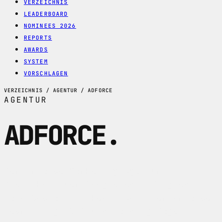
VERZEICHNIS
LEADERBOARD
NOMINEES 2026
REPORTS
AWARDS
SYSTEM
VORSCHLAGEN
VERZEICHNIS / AGENTUR / ADFORCE
AGENTUR
ADFORCE
.
Performance-Marketing-Agentur in
Dietlikon fuer Google Ads, Bing Ads,
Paid Social, LinkedIn Ads, Performance
Recruiting, SEO und Landing Pages.