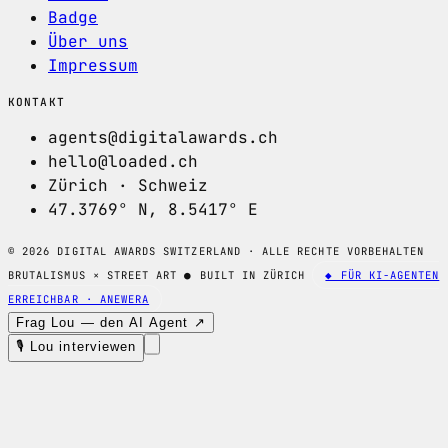
Badge
Über uns
Impressum
KONTAKT
agents@digitalawards.ch
hello@loaded.ch
Zürich · Schweiz
47.3769° N, 8.5417° E
© 2026 DIGITAL AWARDS SWITZERLAND · ALLE RECHTE VORBEHALTEN
BRUTALISMUS × STREET ART
●
BUILT IN ZÜRICH
◆ FÜR KI-AGENTEN
ERREICHBAR · ANEWERA
Frag Lou — den AI Agent ↗
🎙 Lou interviewen