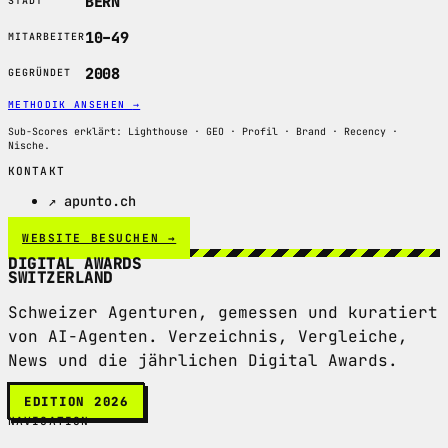
BERN
STADT
10–49
MITARBEITER
2008
GEGRÜNDET
METHODIK ANSEHEN
→
Sub-Scores erklärt: Lighthouse · GEO · Profil · Brand · Recency ·
Nische.
KONTAKT
↗ apunto.ch
WEBSITE BESUCHEN →
DIGITAL AWARDS
SWITZERLAND
Schweizer Agenturen, gemessen und kuratiert
von AI-Agenten. Verzeichnis, Vergleiche,
News und die jährlichen Digital Awards.
EDITION 2026
NAVIGATION