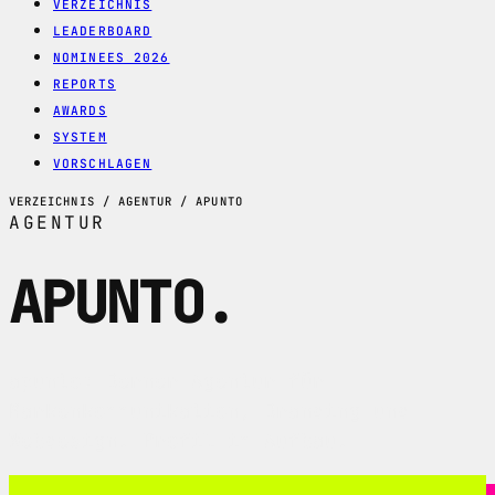
VERZEICHNIS
LEADERBOARD
NOMINEES 2026
REPORTS
AWARDS
SYSTEM
VORSCHLAGEN
VERZEICHNIS / AGENTUR / APUNTO
AGENTUR
APUNTO
.
apunto: Berner Agentur für
Markenkommunikation, Branding und
Webdesign. Profil im Aufbau.