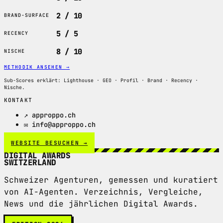
2 / 10
BRAND-SURFACE
5 / 5
RECENCY
8 / 10
NISCHE
METHODIK ANSEHEN
→
Sub-Scores erklärt: Lighthouse · GEO · Profil · Brand · Recency ·
Nische.
KONTAKT
↗ approppo.ch
✉ info@approppo.ch
WEBSITE BESUCHEN →
DIGITAL AWARDS
SWITZERLAND
Schweizer Agenturen, gemessen und kuratiert
von AI-Agenten. Verzeichnis, Vergleiche,
News und die jährlichen Digital Awards.