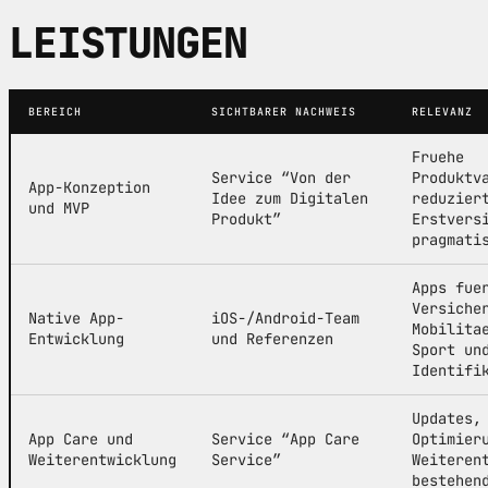
LEISTUNGEN
BEREICH
SICHTBARER NACHWEIS
RELEVANZ
Fruehe
Service “Von der
Produktv
App-Konzeption
Idee zum Digitalen
reduzier
und MVP
Produkt”
Erstvers
pragmati
Apps fue
Versiche
Native App-
iOS-/Android-Team
Mobilita
Entwicklung
und Referenzen
Sport un
Identifi
Updates,
App Care und
Service “App Care
Optimier
Weiterentwicklung
Service”
Weiteren
bestehen