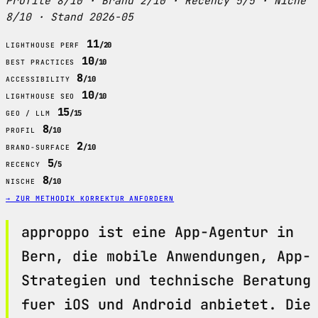
Profile 8/10 · Brand 2/10 · Recency 5/5 · Niche
8/10 · Stand 2026-05
11
/20
LIGHTHOUSE PERF
10
/10
BEST PRACTICES
8
/10
ACCESSIBILITY
10
/10
LIGHTHOUSE SEO
15
/15
GEO / LLM
8
/10
PROFIL
2
/10
BRAND-SURFACE
5
/5
RECENCY
8
/10
NISCHE
→ ZUR METHODIK
KORREKTUR ANFORDERN
approppo ist eine App-Agentur in
Bern, die mobile Anwendungen, App-
Strategien und technische Beratung
fuer iOS und Android anbietet. Die