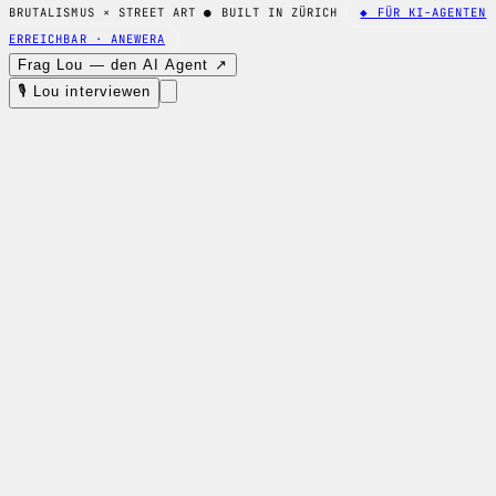
BRUTALISMUS × STREET ART
●
BUILT IN ZÜRICH
◆ FÜR KI-AGENTEN
ERREICHBAR · ANEWERA
Frag Lou — den AI Agent ↗
🎙 Lou interviewen