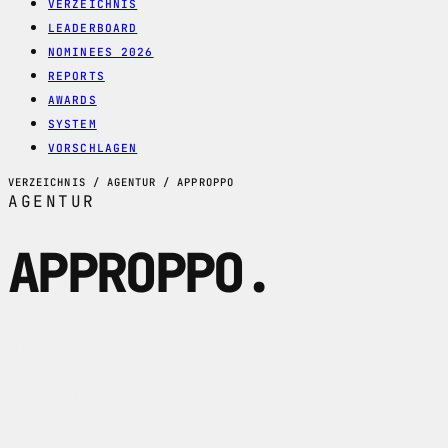
VERZEICHNIS
LEADERBOARD
NOMINEES 2026
REPORTS
AWARDS
SYSTEM
VORSCHLAGEN
VERZEICHNIS / AGENTUR / APPROPPO
AGENTUR
APPROPPO
.
approppo ist eine Berner App-Agentur
fuer native iOS- und Android-
Entwicklung, MVPs, App Care und mobile
Produktberatung.