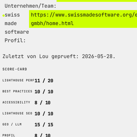
Unternehmen/Team:
swiss
https://www.swissmadesoftware.org/
made
gmbh/home.html
software
Profil:
Zuletzt von Lou geprueft: 2026-05-28.
SCORE-CARD
11 / 20
LIGHTHOUSE PERF
10 / 10
BEST PRACTICES
8 / 10
ACCESSIBILITY
10 / 10
LIGHTHOUSE SEO
15 / 15
GEO / LLM
8 / 10
PROFIL