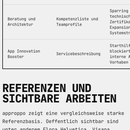
Sparring
technisc
Beratung und
Kompetenzliste und
Zertifik
Architektur
Teamprofile
Expansio
Systemst
Starthil
App Innovation
blockier
Servicebeschreibung
Booster
interne 
Vorhaben
REFERENZEN UND
SICHTBARE ARBEITEN
approppo zeigt eine vergleichsweise starke
Referenzbasis. Oeffentlich sichtbar sind
unter anderem Flora Helvetica, Visana