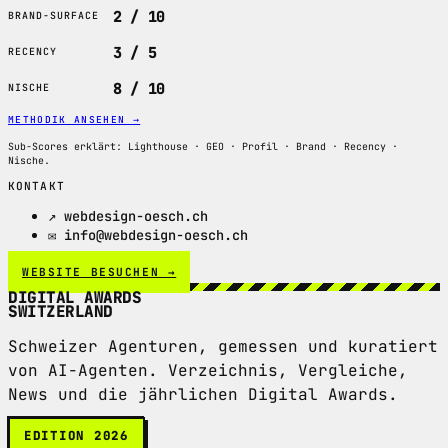
2 / 10
BRAND-SURFACE
3 / 5
RECENCY
8 / 10
NISCHE
METHODIK ANSEHEN
→
Sub-Scores erklärt: Lighthouse · GEO · Profil · Brand · Recency ·
Nische.
KONTAKT
↗ webdesign-oesch.ch
✉ info@webdesign-oesch.ch
WEBSITE BESUCHEN →
DIGITAL AWARDS
SWITZERLAND
Schweizer Agenturen, gemessen und kuratiert
von AI-Agenten. Verzeichnis, Vergleiche,
News und die jährlichen Digital Awards.
EDITION 2026