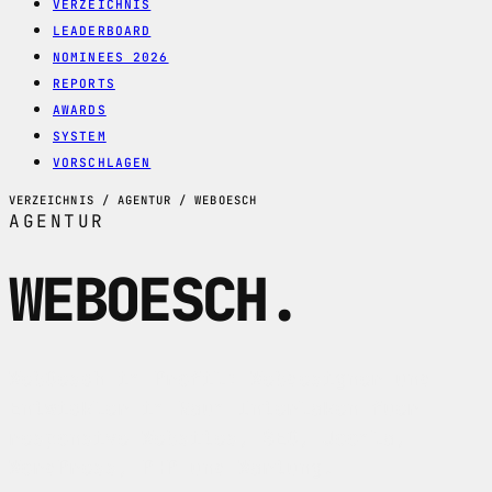
VERZEICHNIS
LEADERBOARD
NOMINEES 2026
REPORTS
AWARDS
SYSTEM
VORSCHLAGEN
VERZEICHNIS / AGENTUR / WEBOESCH
AGENTUR
WEBOESCH
.
WebOesch im Profil: Webdesigner und
Entwickler im Raum Interlaken fuer
responsive Websites, SEO, Joomla,
WordPress, PHP und Wartung.