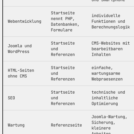
Startseite
individuelle
nennt PHP,
Webentwicklung
Funktionen und
Datenbanken,
Berechnungslogik
Formulare
Startseite
CMS-Websites mit
Joomla und
und
bearbeitbaren
WordPress
Referenzen
Inhalten
Startseite
einfache,
HTML-Seiten
und
wartungsarme
ohne CMS
Referenzen
Webpraesenzen
Startseite
technische und
SEO
und
inhaltliche
Referenzen
Optimierung
Joomla-Wartung,
Sicherung,
Wartung
Referenzseite
kleinere
Arbeiten