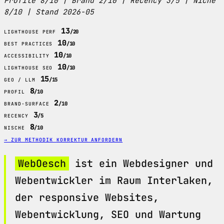
Profile 8/10 | Brand 2/10 | Recency 3/5 | Niche
8/10 | Stand 2026-05
13
/20
LIGHTHOUSE PERF
10
/10
BEST PRACTICES
10
/10
ACCESSIBILITY
10
/10
LIGHTHOUSE SEO
15
/15
GEO / LLM
8
/10
PROFIL
2
/10
BRAND-SURFACE
3
/5
RECENCY
8
/10
NISCHE
→ ZUR METHODIK
KORREKTUR ANFORDERN
WebOesch
ist ein Webdesigner und
Webentwickler im Raum Interlaken,
der responsive Websites,
Webentwicklung, SEO und Wartung