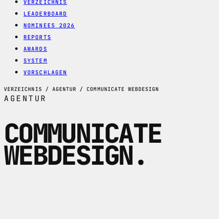
VERZEICHNIS
LEADERBOARD
NOMINEES 2026
REPORTS
AWARDS
SYSTEM
VORSCHLAGEN
VERZEICHNIS / AGENTUR / COMMUNICATE WEBDESIGN
AGENTUR
COMMUNICATE
WEBDESIGN
.
Webdesign-Agentur aus der Region Bern
fuer Website-Erstellung, SEO und
Online-Marketing mit Hosting-Services.