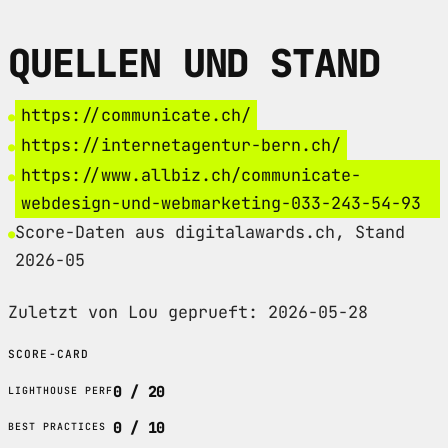
QUELLEN UND STAND
https://communicate.ch/
https://internetagentur-bern.ch/
https://www.allbiz.ch/communicate-
webdesign-und-webmarketing-033-243-54-93
Score-Daten aus digitalawards.ch, Stand
2026-05
Zuletzt von Lou geprueft: 2026-05-28
SCORE-CARD
0 / 20
LIGHTHOUSE PERF
0 / 10
BEST PRACTICES