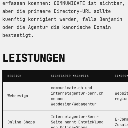
erfassen koennen: COMMUNICATE ist sichtbar,
aber die primaere Directory-URL sollte
kuenftig korrigiert werden, falls Benjamin
oder die Agentur die kanonische Domain
bestaetigt.
LEISTUNGEN
BEREICH
SICHTBARER NACHWEIS
EINORD
communicate.ch und
internetagentur-bern.ch
Websi
Webdesign
nennen
regio
Webdesign/Webagentur
Internetagentur-Bern-
E-Com
Online-Shops
Seite nennt Entwicklung
Zusat
von Online-Shops