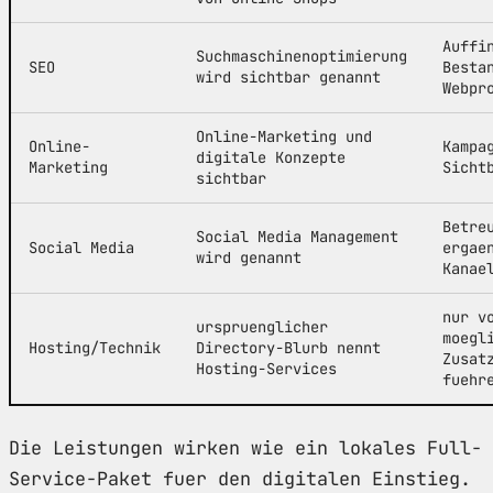
Auffi
Suchmaschinenoptimierung
SEO
Besta
wird sichtbar genannt
Webpr
Online-Marketing und
Online-
Kampa
digitale Konzepte
Marketing
Sicht
sichtbar
Betre
Social Media Management
Social Media
ergae
wird genannt
Kanae
nur v
urspruenglicher
moegl
Hosting/Technik
Directory-Blurb nennt
Zusat
Hosting-Services
fuehr
Die Leistungen wirken wie ein lokales Full-
Service-Paket fuer den digitalen Einstieg.