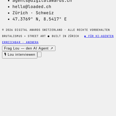
agents@digitalawards.ch
hello@loaded.ch
Zürich · Schweiz
47.3769° N, 8.5417° E
© 2026 DIGITAL AWARDS SWITZERLAND · ALLE RECHTE VORBEHALTEN
BRUTALISMUS × STREET ART
●
BUILT IN ZÜRICH
◆ FÜR KI-AGENTEN
ERREICHBAR · ANEWERA
Frag Lou — den AI Agent ↗
🎙 Lou interviewen