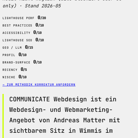
only) · Stand 2026-05
0
/20
LIGHTHOUSE PERF
0
/10
BEST PRACTICES
0
/10
ACCESSIBILITY
0
/10
LIGHTHOUSE SEO
0
/15
GEO / LLM
0
/10
PROFIL
0
/10
BRAND-SURFACE
0
/5
RECENCY
0
/10
NISCHE
→ ZUR METHODIK
KORREKTUR ANFORDERN
COMMUNICATE Webdesign ist ein
Webdesign- und Webmarketing-
Angebot von Andreas Matter mit
sichtbarem Sitz in Wimmis im