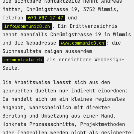
Die sichtbare Kontaktzeile nennt Andreas
Matter, Chrümigstrasse 19, 3752 Wimmis,
Telefon
und
079 687 17 47
. Ein Drittverzeichnis
info@communic8.ch
nennt ebenfalls Chrümigstrasse 19 in Wimmis
und die Webadresse
; die
www.communic8.ch
Suchresultate zeigen ausserdem
als erreichbare Webdesign-
communicate.ch
Seite.
Die Arbeitsweise laesst sich aus den
geprueften Quellen nur indirekt einordnen:
Es handelt sich um ein kleines regionales
Angebot, wahrscheinlich mit direkter
Beratung und Umsetzung aus einer Hand.
Konkrete Prozessschritte, Projektmethoden
oder Teamrollen werden nicht als gesicherte