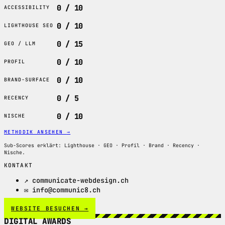
0 / 10
ACCESSIBILITY
0 / 10
LIGHTHOUSE SEO
0 / 15
GEO / LLM
0 / 10
PROFIL
0 / 10
BRAND-SURFACE
0 / 5
RECENCY
0 / 10
NISCHE
METHODIK ANSEHEN
→
Sub-Scores erklärt: Lighthouse · GEO · Profil · Brand · Recency ·
Nische.
KONTAKT
↗ communicate-webdesign.ch
✉ info@communic8.ch
WEBSITE BESUCHEN →
DIGITAL AWARDS