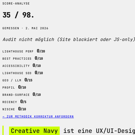
SCORE-ANALYSE
35 / 98
.
GEMESSEN · 2. MAI 2026
Audit nicht möglich (Site blockiert oder JS-only
0
/20
LIGHTHOUSE PERF
0
/10
BEST PRACTICES
0
/10
ACCESSIBILITY
0
/10
LIGHTHOUSE SEO
0
/15
GEO / LLM
0
/10
PROFIL
0
/10
BRAND-SURFACE
0
/5
RECENCY
0
/10
NISCHE
→ ZUR METHODIK
KORREKTUR ANFORDERN
Creative Navy
ist eine UX/UI-Desig