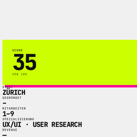
Creative Navy ist eine UX/UI-Designagent
Embedded-GUI-Projekte.
35
SCORE
VON 100
STADT
ZÜRICH
GEGRÜNDET
–
MITARBEITER
1–9
SPEZIALISIERUNG
UX/UI · USER RESEARCH
REVENUE
—