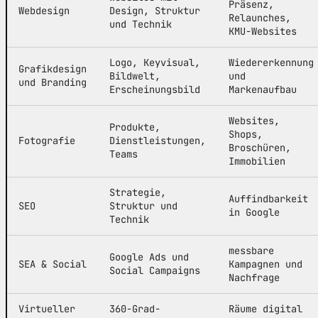
Präsenz,
Webdesign
Design, Struktur
Relaunches,
und Technik
KMU-Websites
Logo, Keyvisual,
Wiedererkennung
Grafikdesign
Bildwelt,
und
und Branding
Erscheinungsbild
Markenaufbau
Websites,
Produkte,
Shops,
Fotografie
Dienstleistungen,
Broschüren,
Teams
Immobilien
Strategie,
Auffindbarkeit
SEO
Struktur und
in Google
Technik
messbare
Google Ads und
SEA & Social
Kampagnen und
Social Campaigns
Nachfrage
Virtueller
360-Grad-
Räume digital