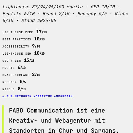
Lighthouse 87/94/96/100 mobile · GEO 10/10 ·
Profile 6/10 · Brand 2/10 · Recency 5/5 · Niche
8/10 · Stand 2026-05
17
/20
LIGHTHOUSE PERF
10
/10
BEST PRACTICES
9
/10
ACCESSIBILITY
10
/10
LIGHTHOUSE SEO
15
/15
GEO / LLM
6
/10
PROFIL
2
/10
BRAND-SURFACE
5
/5
RECENCY
8
/10
NISCHE
→ ZUR METHODIK
KORREKTUR ANFORDERN
FABO Communication ist eine
Kreativ- und Webagentur mit
Standorten in Chur und Sargans.