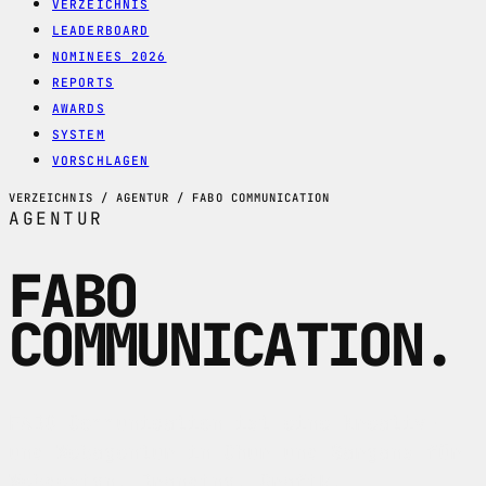
VERZEICHNIS
LEADERBOARD
NOMINEES 2026
REPORTS
AWARDS
SYSTEM
VORSCHLAGEN
VERZEICHNIS / AGENTUR / FABO COMMUNICATION
AGENTUR
FABO
COMMUNICATION
.
FABO Communication ist eine Kreativ-
und Webagentur in Chur und Sargans für
Webdesign, Branding, Grafik,