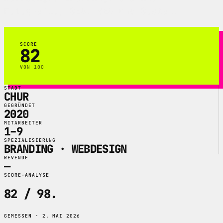
Fotografie, SEO, SEA und Social.
SCORE
82
VON 100
STADT
CHUR
GEGRÜNDET
2020
MITARBEITER
1–9
SPEZIALISIERUNG
BRANDING · WEBDESIGN
REVENUE
—
SCORE-ANALYSE
82 / 98
.
GEMESSEN · 2. MAI 2026