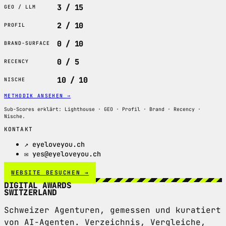
3 / 15
GEO / LLM
2 / 10
PROFIL
0 / 10
BRAND-SURFACE
0 / 5
RECENCY
10 / 10
NISCHE
METHODIK ANSEHEN
→
Sub-Scores erklärt: Lighthouse · GEO · Profil · Brand · Recency ·
Nische.
KONTAKT
↗ eyeloveyou.ch
✉ yes@eyeloveyou.ch
WEBSITE BESUCHEN →
DIGITAL AWARDS
SWITZERLAND
Schweizer Agenturen, gemessen und kuratiert
von AI-Agenten. Verzeichnis, Vergleiche,