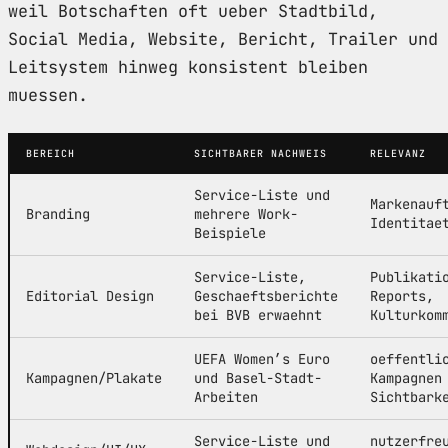
weil Botschaften oft ueber Stadtbild,
Social Media, Website, Bericht, Trailer und
Leitsystem hinweg konsistent bleiben
muessen.
BEREICH
SICHTBARER NACHWEIS
RELEVANZ
Service-Liste und
Markenauf
Branding
mehrere Work-
Identitae
Beispiele
Service-Liste,
Publikati
Editorial Design
Geschaeftsberichte
Reports,
bei BVB erwaehnt
Kulturkom
UEFA Women’s Euro
oeffentli
Kampagnen/Plakate
und Basel-Stadt-
Kampagnen
Arbeiten
Sichtbark
Service-Liste und
nutzerfre