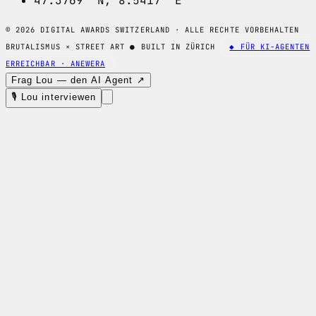
47.3769° N, 8.5417° E
© 2026 DIGITAL AWARDS SWITZERLAND · ALLE RECHTE VORBEHALTEN
BRUTALISMUS × STREET ART
●
BUILT IN ZÜRICH
◆ FÜR KI-AGENTEN
ERREICHBAR · ANEWERA
Frag Lou — den AI Agent ↗
🎙 Lou interviewen