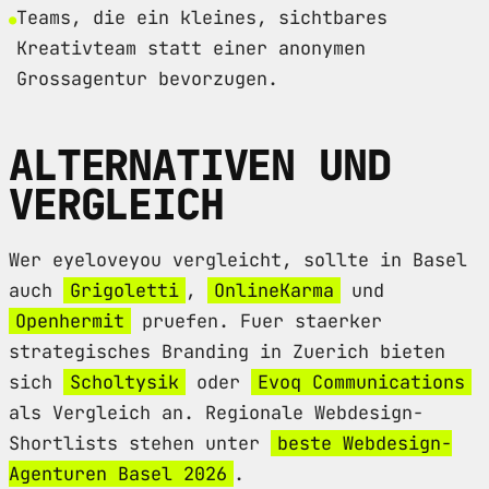
Teams, die ein kleines, sichtbares
Kreativteam statt einer anonymen
Grossagentur bevorzugen.
ALTERNATIVEN UND
VERGLEICH
Wer eyeloveyou vergleicht, sollte in Basel
auch
Grigoletti
,
OnlineKarma
und
Openhermit
pruefen. Fuer staerker
strategisches Branding in Zuerich bieten
sich
Scholtysik
oder
Evoq Communications
als Vergleich an. Regionale Webdesign-
Shortlists stehen unter
beste Webdesign-
Agenturen Basel 2026
.