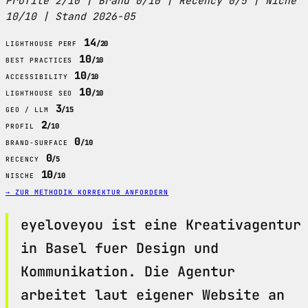
Profile 2/10 | Brand 0/10 | Recency 0/5 | Niche
10/10 | Stand 2026-05
14
/20
LIGHTHOUSE PERF
10
/10
BEST PRACTICES
10
/10
ACCESSIBILITY
10
/10
LIGHTHOUSE SEO
3
/15
GEO / LLM
2
/10
PROFIL
0
/10
BRAND-SURFACE
0
/5
RECENCY
10
/10
NISCHE
→ ZUR METHODIK
KORREKTUR ANFORDERN
eyeloveyou ist eine Kreativagentur
in Basel fuer Design und
Kommunikation. Die Agentur
arbeitet laut eigener Website an