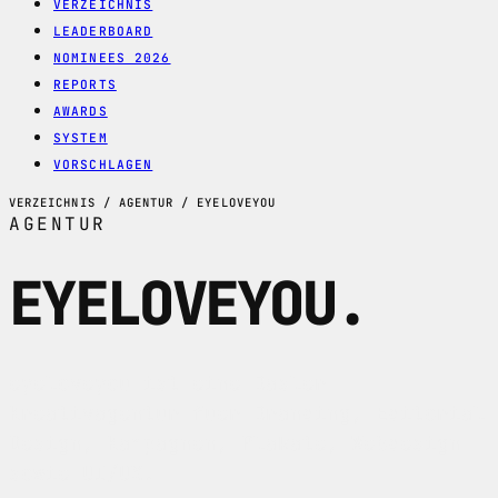
VERZEICHNIS
LEADERBOARD
NOMINEES 2026
REPORTS
AWARDS
SYSTEM
VORSCHLAGEN
VERZEICHNIS / AGENTUR / EYELOVEYOU
AGENTUR
EYELOVEYOU
.
eyeloveyou ist eine Basler
Kreativagentur fuer Branding, Editorial
Design, Kampagnen, Plakate, Webdesign
sowie UI/UX.