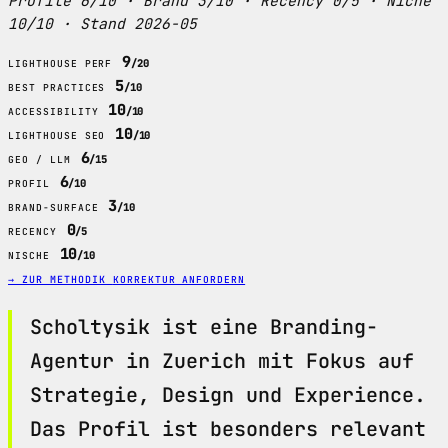
Profile 6/10 · Brand 3/10 · Recency 0/5 · Niche
10/10 · Stand 2026-05
9
/20
LIGHTHOUSE PERF
5
/10
BEST PRACTICES
10
/10
ACCESSIBILITY
10
/10
LIGHTHOUSE SEO
6
/15
GEO / LLM
6
/10
PROFIL
3
/10
BRAND-SURFACE
0
/5
RECENCY
10
/10
NISCHE
→ ZUR METHODIK
KORREKTUR ANFORDERN
Scholtysik ist eine Branding-
Agentur in Zuerich mit Fokus auf
Strategie, Design und Experience.
Das Profil ist besonders relevant