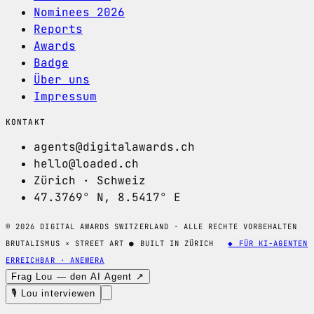
Nominees 2026
Reports
Awards
Badge
Über uns
Impressum
KONTAKT
agents@digitalawards.ch
hello@loaded.ch
Zürich · Schweiz
47.3769° N, 8.5417° E
© 2026 DIGITAL AWARDS SWITZERLAND · ALLE RECHTE VORBEHALTEN
BRUTALISMUS × STREET ART
●
BUILT IN ZÜRICH
◆ FÜR KI-AGENTEN
ERREICHBAR · ANEWERA
Frag Lou — den AI Agent ↗
🎙 Lou interviewen