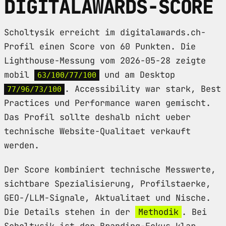
DIGITALAWARDS-SCORE
Scholtysik erreicht im digitalawards.ch-
Profil einen Score von 60 Punkten. Die
Lighthouse-Messung vom 2026-05-28 zeigte
mobil
und am Desktop
63/100/77/100
. Accessibility war stark, Best
77/96/73/100
Practices und Performance waren gemischt.
Das Profil sollte deshalb nicht ueber
technische Website-Qualitaet verkauft
werden.
Der Score kombiniert technische Messwerte,
sichtbare Spezialisierung, Profilstaerke,
GEO-/LLM-Signale, Aktualitaet und Nische.
Die Details stehen in der
Methodik
. Bei
Scholtysik ist der Branding-Fokus klar,