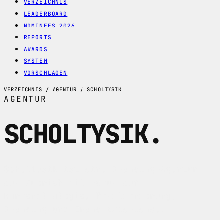
VERZEICHNIS
LEADERBOARD
NOMINEES 2026
REPORTS
AWARDS
SYSTEM
VORSCHLAGEN
VERZEICHNIS / AGENTUR / SCHOLTYSIK
AGENTUR
SCHOLTYSIK
.
Scholtysik ist eine Branding-Agentur
aus Zuerich mit Fokus auf
Markenstrategie, Positionierung,
Branding und Brand Experience.