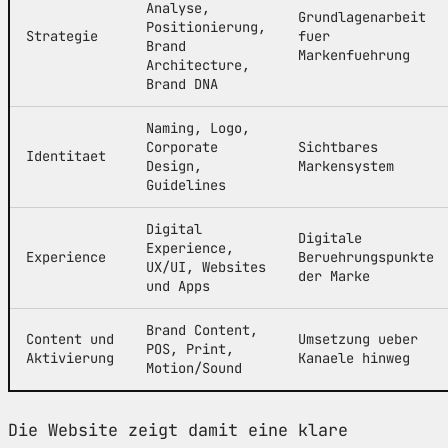
Analyse,
Grundlagenarbeit
Positionierung,
Strategie
fuer
Brand
Markenfuehrung
Architecture,
Brand DNA
Naming, Logo,
Corporate
Sichtbares
Identitaet
Design,
Markensystem
Guidelines
Digital
Digitale
Experience,
Experience
Beruehrungspunkte
UX/UI, Websites
der Marke
und Apps
Brand Content,
Content und
Umsetzung ueber
POS, Print,
Aktivierung
Kanaele hinweg
Motion/Sound
Die Website zeigt damit eine klare