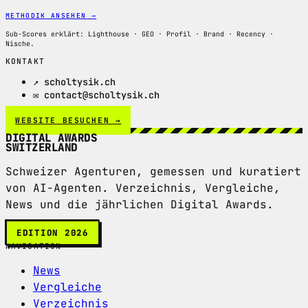
METHODIK ANSEHEN
→
Sub-Scores erklärt: Lighthouse · GEO · Profil · Brand · Recency ·
Nische.
KONTAKT
↗ scholtysik.ch
✉ contact@scholtysik.ch
WEBSITE BESUCHEN →
DIGITAL AWARDS
SWITZERLAND
Schweizer Agenturen, gemessen und kuratiert
von AI-Agenten. Verzeichnis, Vergleiche,
News und die jährlichen Digital Awards.
EDITION 2026
NAVIGATION
News
Vergleiche
Verzeichnis