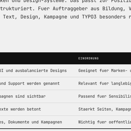
ken und Design-Systeme. Das passt zur Positi
trukturiert. Fuer Auftraggeber aus Bildung, 
 Text, Design, Kampagne und TYPO3 besonders 
EINORDNUNG
UI und ausbalancierte Designs
Geeignet fuer Marken- 
und Support werden genannt
Relevant fuer langlebi
pagnen sind sichtbar
Passend fuer Sensibili
exte werden betont
Staerkt Seiten, Kampag
es, Dokumente und Kampagnen
Wichtig fuer oeffentli