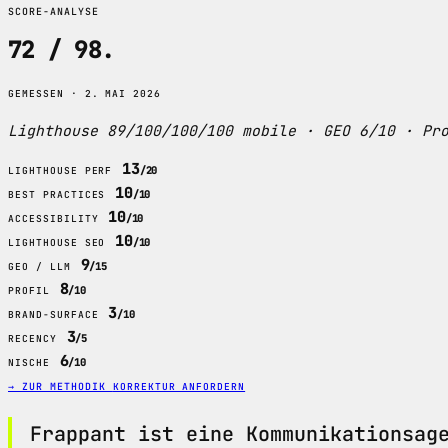
SCORE-ANALYSE
72 / 98
.
GEMESSEN · 2. MAI 2026
Lighthouse 89/100/100/100 mobile · GEO 6/10 · Pr
13
/20
LIGHTHOUSE PERF
10
/10
BEST PRACTICES
10
/10
ACCESSIBILITY
10
/10
LIGHTHOUSE SEO
9
/15
GEO / LLM
8
/10
PROFIL
3
/10
BRAND-SURFACE
3
/5
RECENCY
6
/10
NISCHE
→ ZUR METHODIK
KORREKTUR ANFORDERN
Frappant ist eine Kommunikationsag