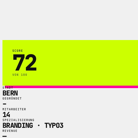
Berner Kommunikationsagentur fuer Design
sichtbarem Portfolio.
72
SCORE
VON 100
STADT
BERN
GEGRÜNDET
–
MITARBEITER
14
SPEZIALISIERUNG
BRANDING · TYPO3
REVENUE
—