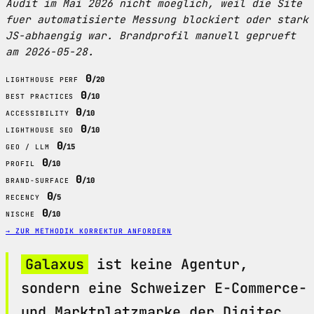
Audit im Mai 2026 nicht moeglich, weil die Site
fuer automatisierte Messung blockiert oder stark
JS-abhaengig war. Brandprofil manuell geprueft
am 2026-05-28.
0
/20
LIGHTHOUSE PERF
0
/10
BEST PRACTICES
0
/10
ACCESSIBILITY
0
/10
LIGHTHOUSE SEO
0
/15
GEO / LLM
0
/10
PROFIL
0
/10
BRAND-SURFACE
0
/5
RECENCY
0
/10
NISCHE
→ ZUR METHODIK
KORREKTUR ANFORDERN
Galaxus
ist keine Agentur,
sondern eine Schweizer E-Commerce-
und Marktplatzmarke der Digitec