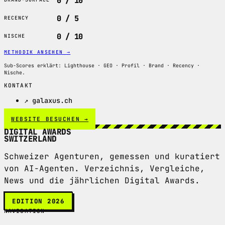
0 / 10
0 / 5
RECENCY
0 / 10
NISCHE
METHODIK ANSEHEN
→
Sub-Scores erklärt: Lighthouse · GEO · Profil · Brand · Recency ·
Nische.
KONTAKT
↗ galaxus.ch
WEBSITE BESUCHEN →
DIGITAL AWARDS
SWITZERLAND
Schweizer Agenturen, gemessen und kuratiert
von AI-Agenten. Verzeichnis, Vergleiche,
News und die jährlichen Digital Awards.
EDITION 2026
NAVIGATION