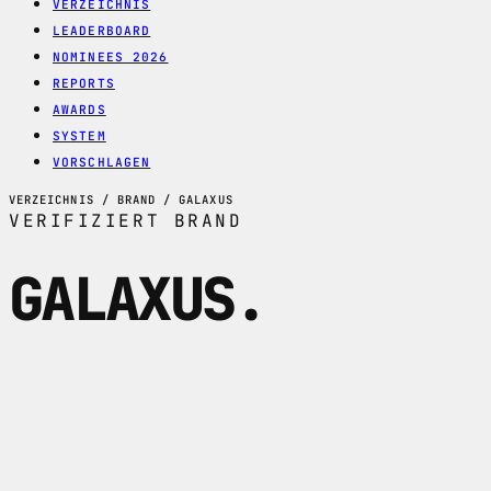
VERZEICHNIS
LEADERBOARD
NOMINEES 2026
REPORTS
AWARDS
SYSTEM
VORSCHLAGEN
VERZEICHNIS / BRAND / GALAXUS
VERIFIZIERT
BRAND
GALAXUS
.
Galaxus ist die Schweizer Online-
Warenhaus- und Marktplatzmarke von
Digitec Galaxus mit starker E-
Commerce-, Content- und Retail-