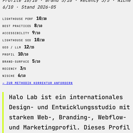
Profile 10/10 · Brand 5/10 · Recency 3/5 · Niche
6/10 · Stand 2026-05
10
/20
LIGHTHOUSE PERF
8
/10
BEST PRACTICES
9
/10
ACCESSIBILITY
10
/10
LIGHTHOUSE SEO
12
/15
GEO / LLM
10
/10
PROFIL
5
/10
BRAND-SURFACE
3
/5
RECENCY
6
/10
NISCHE
→ ZUR METHODIK
KORREKTUR ANFORDERN
Halo Lab ist ein internationales
Design- und Entwicklungsstudio mit
starkem Web-, Branding-, Webflow-
und Marketingprofil. Dieses Profil