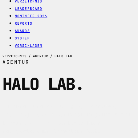
VERZEICHNIS
LEADERBOARD
NOMINEES 2026
REPORTS
AWARDS
SYSTEM
VORSCHLAGEN
VERZEICHNIS / AGENTUR / HALO LAB
AGENTUR
HALO LAB
.
Internationales Design-, Webflow-,
Branding- und Webentwicklungstudio mit
Ukraine-/Global-Kontext; kein
nachgewiesener Schweizer Sitz.