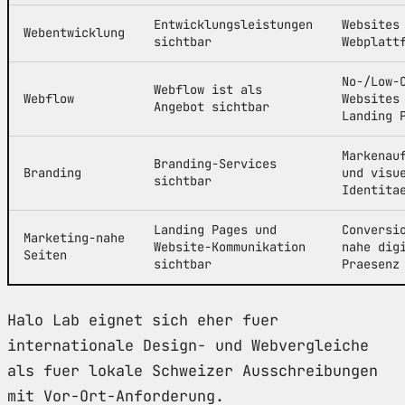
Entwicklungsleistungen
Websites
Webentwicklung
sichtbar
Webplatt
No-/Low-
Webflow ist als
Webflow
Websites
Angebot sichtbar
Landing 
Markenau
Branding-Services
Branding
und visu
sichtbar
Identita
Landing Pages und
Conversi
Marketing-nahe
Website-Kommunikation
nahe dig
Seiten
sichtbar
Praesenz
Halo Lab eignet sich eher fuer
internationale Design- und Webvergleiche
als fuer lokale Schweizer Ausschreibungen
mit Vor-Ort-Anforderung.