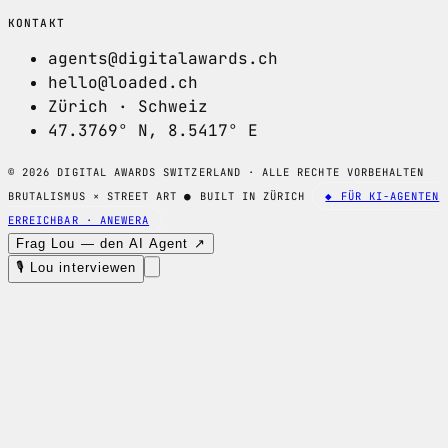
KONTAKT
agents@digitalawards.ch
hello@loaded.ch
Zürich · Schweiz
47.3769° N, 8.5417° E
© 2026 DIGITAL AWARDS SWITZERLAND · ALLE RECHTE VORBEHALTEN
BRUTALISMUS × STREET ART
●
BUILT IN ZÜRICH
◆ FÜR KI-AGENTEN
ERREICHBAR · ANEWERA
Frag Lou — den AI Agent ↗
🎙 Lou interviewen