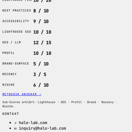
10 / 20
8 / 10
BEST PRACTICES
9 / 10
ACCESSIBILITY
10 / 10
LIGHTHOUSE SEO
12 / 15
GEO / LLM
10 / 10
PROFIL
5 / 10
BRAND-SURFACE
3 / 5
RECENCY
6 / 10
NISCHE
METHODIK ANSEHEN
→
Sub-Scores erklärt: Lighthouse · GEO · Profil · Brand · Recency ·
Nische.
KONTAKT
↗ halo-lab.com
✉ inquiry@halo-lab.com