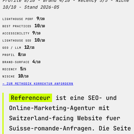
Profile 8/10 - Brand 4/10 - Recency 5/5 - Niche
10/10 - Stand 2026-05
9
/20
LIGHTHOUSE PERF
10
/10
BEST PRACTICES
9
/10
ACCESSIBILITY
10
/10
LIGHTHOUSE SEO
12
/15
GEO / LLM
8
/10
PROFIL
4
/10
BRAND-SURFACE
5
/5
RECENCY
10
/10
NISCHE
→ ZUR METHODIK
KORREKTUR ANFORDERN
Referenceur
ist eine SEO- und
Online-Marketing-Agentur mit
Switzerland-facing Website fuer
Suisse-romande-Anfragen. Die Seite