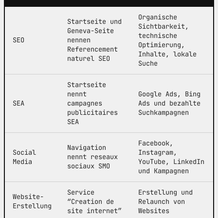
Organische
Startseite und
Sichtbarkeit,
Geneva-Seite
technische
SEO
nennen
Optimierung,
Referencement
Inhalte, lokale
naturel SEO
Suche
Startseite
nennt
Google Ads, Bing
SEA
campagnes
Ads und bezahlte
publicitaires
Suchkampagnen
SEA
Facebook,
Navigation
Social
Instagram,
nennt reseaux
Media
YouTube, LinkedIn
sociaux SMO
und Kampagnen
Service
Erstellung und
Website-
“Creation de
Relaunch von
Erstellung
site internet”
Websites