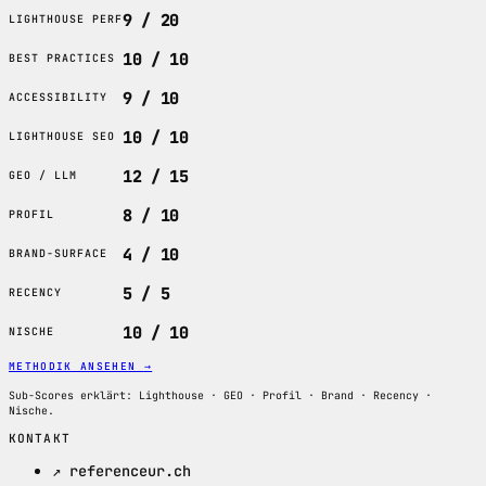
9 / 20
LIGHTHOUSE PERF
10 / 10
BEST PRACTICES
9 / 10
ACCESSIBILITY
10 / 10
LIGHTHOUSE SEO
12 / 15
GEO / LLM
8 / 10
PROFIL
4 / 10
BRAND-SURFACE
5 / 5
RECENCY
10 / 10
NISCHE
METHODIK ANSEHEN
→
Sub-Scores erklärt: Lighthouse · GEO · Profil · Brand · Recency ·
Nische.
KONTAKT
↗ referenceur.ch