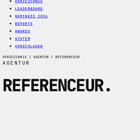
VERZEICHNIS
LEADERBOARD
NOMINEES 2026
REPORTS
AWARDS
SYSTEM
VORSCHLAGEN
VERZEICHNIS / AGENTUR / REFERENCEUR
AGENTUR
REFERENCEUR
.
Referenceur im Profil: SEO- und SEA-
Agentur fuer Google-Sichtbarkeit,
Social Media, Web Analytics, Marketing
Automation und Suisse-romande-Anfragen.