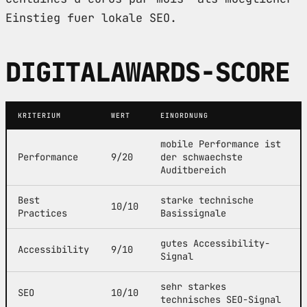
Einstieg fuer lokale SEO.
DIGITALAWARDS-SCORE
KRITERIUM
WERT
EINORDNUNG
mobile Performance ist
Performance
9/20
der schwaechste
Auditbereich
Best
starke technische
10/10
Practices
Basissignale
gutes Accessibility-
Accessibility
9/10
Signal
sehr starkes
SEO
10/10
technisches SEO-Signal