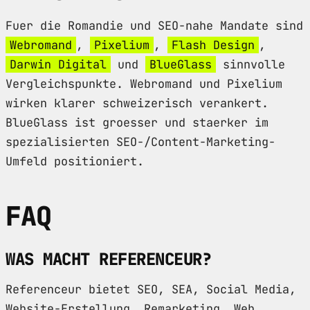
Fuer die Romandie und SEO-nahe Mandate sind
Webromand
,
Pixelium
,
Flash Design
,
Darwin Digital
und
BlueGlass
sinnvolle
Vergleichspunkte. Webromand und Pixelium
wirken klarer schweizerisch verankert.
BlueGlass ist groesser und staerker im
spezialisierten SEO-/Content-Marketing-
Umfeld positioniert.
FAQ
WAS MACHT REFERENCEUR?
Referenceur bietet SEO, SEA, Social Media,
Website-Erstellung, Remarketing, Web