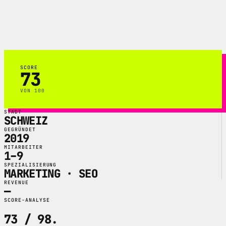
Webdesign, SEO, Google Ads, Social
Media, Newsletter-Marketing,
Grafikdesign und Videoanimationen.
SCORE
73
VON 100
STADT
SCHWEIZ
GEGRÜNDET
2019
MITARBEITER
1–9
SPEZIALISIERUNG
MARKETING · SEO
REVENUE
—
SCORE-ANALYSE
73 / 98
.