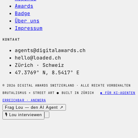
Awards
Badge
Über uns
Impressum
KONTAKT
agents@digitalawards.ch
hello@loaded.ch
Zürich · Schweiz
47.3769° N, 8.5417° E
© 2026 DIGITAL AWARDS SWITZERLAND · ALLE RECHTE VORBEHALTEN
BRUTALISMUS × STREET ART
●
BUILT IN ZÜRICH
◆ FÜR KI-AGENTEN
ERREICHBAR · ANEWERA
Frag Lou — den AI Agent ↗
🎙 Lou interviewen