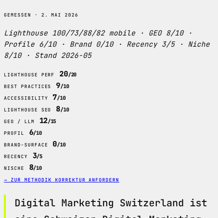
GEMESSEN · 2. MAI 2026
Lighthouse 100/73/88/82 mobile · GEO 8/10 ·
Profile 6/10 · Brand 0/10 · Recency 3/5 · Niche
8/10 · Stand 2026-05
20
/20
LIGHTHOUSE PERF
9
/10
BEST PRACTICES
7
/10
ACCESSIBILITY
8
/10
LIGHTHOUSE SEO
12
/15
GEO / LLM
6
/10
PROFIL
0
/10
BRAND-SURFACE
3
/5
RECENCY
8
/10
NISCHE
→ ZUR METHODIK
KORREKTUR ANFORDERN
Digital Marketing Switzerland ist