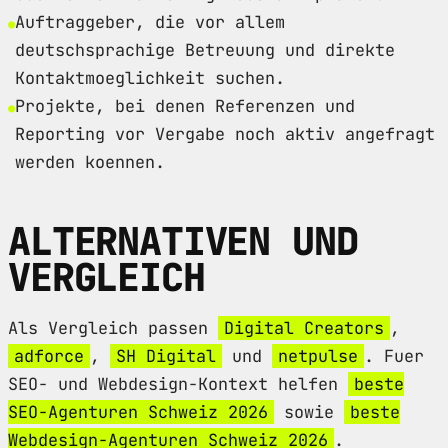
Auftraggeber, die vor allem
deutschsprachige Betreuung und direkte
Kontaktmoeglichkeit suchen.
Projekte, bei denen Referenzen und
Reporting vor Vergabe noch aktiv angefragt
werden koennen.
ALTERNATIVEN UND
VERGLEICH
Als Vergleich passen
Digital Creators
,
adforce
,
SH Digital
und
netpulse
. Fuer
SEO- und Webdesign-Kontext helfen
beste
SEO-Agenturen Schweiz 2026
sowie
beste
Webdesign-Agenturen Schweiz 2026
.