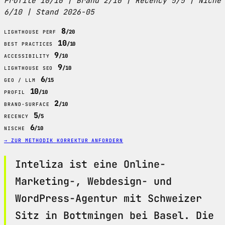
Profile 10/10 | Brand 2/10 | Recency 5/5 | Niche
6/10 | Stand 2026-05
8
/20
LIGHTHOUSE PERF
10
/10
BEST PRACTICES
9
/10
ACCESSIBILITY
9
/10
LIGHTHOUSE SEO
6
/15
GEO / LLM
10
/10
PROFIL
2
/10
BRAND-SURFACE
5
/5
RECENCY
6
/10
NISCHE
→ ZUR METHODIK
KORREKTUR ANFORDERN
Inteliza ist eine Online-
Marketing-, Webdesign- und
WordPress-Agentur mit Schweizer
Sitz in Bottmingen bei Basel. Die