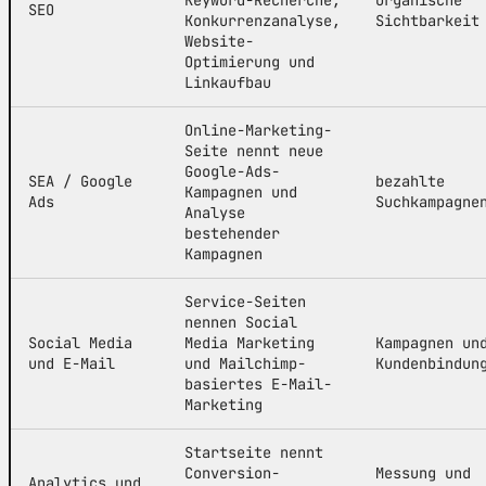
SEO
Konkurrenzanalyse,
Sichtbarkeit
Website-
Optimierung und
Linkaufbau
Online-Marketing-
Seite nennt neue
Google-Ads-
SEA / Google
bezahlte
Kampagnen und
Ads
Suchkampagne
Analyse
bestehender
Kampagnen
Service-Seiten
nennen Social
Social Media
Media Marketing
Kampagnen un
und E-Mail
und Mailchimp-
Kundenbindun
basiertes E-Mail-
Marketing
Startseite nennt
Conversion-
Messung und
Analytics und