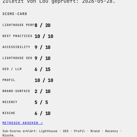
Zuletzt von Lou geprueft: 2026-05-28.
SCORE-CARD
8 / 20
LIGHTHOUSE PERF
10 / 10
BEST PRACTICES
9 / 10
ACCESSIBILITY
9 / 10
LIGHTHOUSE SEO
6 / 15
GEO / LLM
10 / 10
PROFIL
2 / 10
BRAND-SURFACE
5 / 5
RECENCY
6 / 10
NISCHE
METHODIK ANSEHEN
→
Sub-Scores erklärt: Lighthouse · GEO · Profil · Brand · Recency ·
Nische.