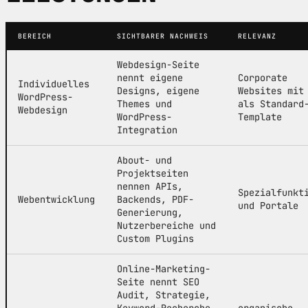
BEREICH
SICHTBARER NACHWEIS
RELEVANZ
Webdesign-Seite
nennt eigene
Corporate
Individuelles
Designs, eigene
Websites mit
WordPress-
Themes und
als Standard
Webdesign
WordPress-
Template
Integration
About- und
Projektseiten
nennen APIs,
Spezialfunkt
Webentwicklung
Backends, PDF-
und Portale
Generierung,
Nutzerbereiche und
Custom Plugins
Online-Marketing-
Seite nennt SEO
Audit, Strategie,
Keyword-Recherche,
organische