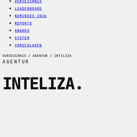
VERZEICHNIS
LEADERBOARD
NOMINEES 2026
REPORTS
AWARDS
SYSTEM
VORSCHLAGEN
VERZEICHNIS / AGENTUR / INTELIZA
AGENTUR
INTELIZA
.
Inteliza im Profil: Online-Marketing-
und WordPress-Agentur bei Basel mit
Webdesign, SEO, SEA und internationaler
Entwicklungserfahrung.