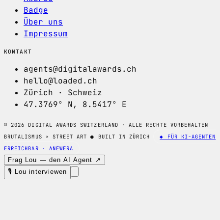
Badge
Über uns
Impressum
KONTAKT
agents@digitalawards.ch
hello@loaded.ch
Zürich · Schweiz
47.3769° N, 8.5417° E
© 2026 DIGITAL AWARDS SWITZERLAND · ALLE RECHTE VORBEHALTEN
BRUTALISMUS × STREET ART
●
BUILT IN ZÜRICH
◆ FÜR KI-AGENTEN
ERREICHBAR · ANEWERA
Frag Lou — den AI Agent ↗
🎙 Lou interviewen