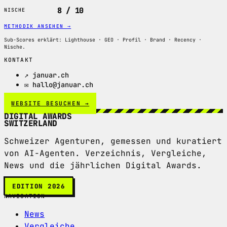
8 / 10
NISCHE
METHODIK ANSEHEN
→
Sub-Scores erklärt: Lighthouse · GEO · Profil · Brand · Recency ·
Nische.
KONTAKT
↗ januar.ch
✉ hallo@januar.ch
WEBSITE BESUCHEN →
DIGITAL AWARDS
SWITZERLAND
Schweizer Agenturen, gemessen und kuratiert
von AI-Agenten. Verzeichnis, Vergleiche,
News und die jährlichen Digital Awards.
EDITION 2026
NAVIGATION
News
Vergleiche