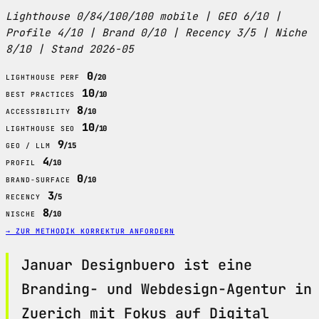
Lighthouse 0/84/100/100 mobile | GEO 6/10 |
Profile 4/10 | Brand 0/10 | Recency 3/5 | Niche
8/10 | Stand 2026-05
0
/20
LIGHTHOUSE PERF
10
/10
BEST PRACTICES
8
/10
ACCESSIBILITY
10
/10
LIGHTHOUSE SEO
9
/15
GEO / LLM
4
/10
PROFIL
0
/10
BRAND-SURFACE
3
/5
RECENCY
8
/10
NISCHE
→ ZUR METHODIK
KORREKTUR ANFORDERN
Januar Designbuero ist eine
Branding- und Webdesign-Agentur in
Zuerich mit Fokus auf Digital