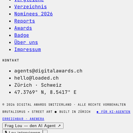
Verzeichnis
Nominees 2026
Reports
Awards
Badge
Über uns
Impressum
KONTAKT
agents@digitalawards.ch
hello@loaded.ch
Zürich · Schweiz
47.3769° N, 8.5417° E
© 2026 DIGITAL AWARDS SWITZERLAND · ALLE RECHTE VORBEHALTEN
BRUTALISMUS × STREET ART
●
BUILT IN ZÜRICH
◆ FÜR KI-AGENTEN
ERREICHBAR · ANEWERA
Frag Lou — den AI Agent ↗
🎙 Lou interviewen