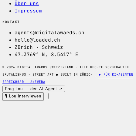
Über uns
Impressum
KONTAKT
agents@digitalawards.ch
hello@loaded.ch
Zürich · Schweiz
47.3769° N, 8.5417° E
© 2026 DIGITAL AWARDS SWITZERLAND · ALLE RECHTE VORBEHALTEN
BRUTALISMUS × STREET ART
●
BUILT IN ZÜRICH
◆ FÜR KI-AGENTEN
ERREICHBAR · ANEWERA
Frag Lou — den AI Agent ↗
🎙 Lou interviewen