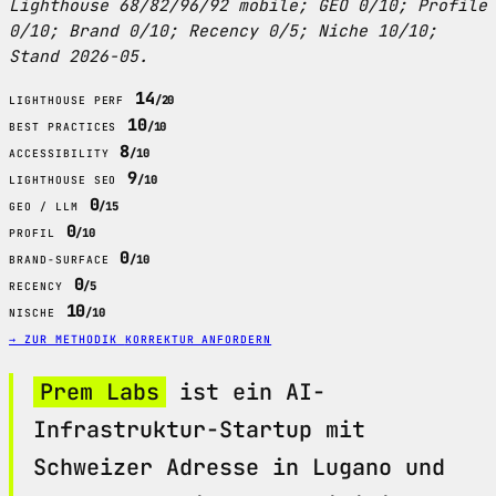
Lighthouse 68/82/96/92 mobile; GEO 0/10; Profile
0/10; Brand 0/10; Recency 0/5; Niche 10/10;
Stand 2026-05.
14
/20
LIGHTHOUSE PERF
10
/10
BEST PRACTICES
8
/10
ACCESSIBILITY
9
/10
LIGHTHOUSE SEO
0
/15
GEO / LLM
0
/10
PROFIL
0
/10
BRAND-SURFACE
0
/5
RECENCY
10
/10
NISCHE
→ ZUR METHODIK
KORREKTUR ANFORDERN
Prem Labs
ist ein AI-
Infrastruktur-Startup mit
Schweizer Adresse in Lugano und