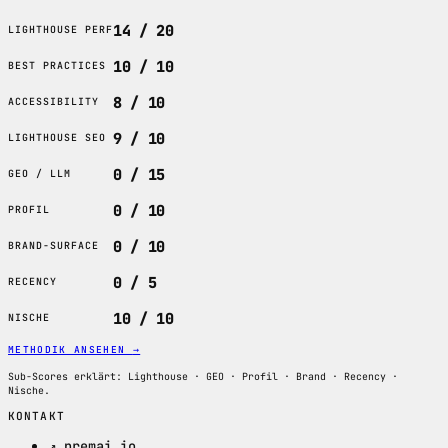
14 / 20
LIGHTHOUSE PERF
10 / 10
BEST PRACTICES
8 / 10
ACCESSIBILITY
9 / 10
LIGHTHOUSE SEO
0 / 15
GEO / LLM
0 / 10
PROFIL
0 / 10
BRAND-SURFACE
0 / 5
RECENCY
10 / 10
NISCHE
METHODIK ANSEHEN
→
Sub-Scores erklärt: Lighthouse · GEO · Profil · Brand · Recency ·
Nische.
KONTAKT
↗ premai.io