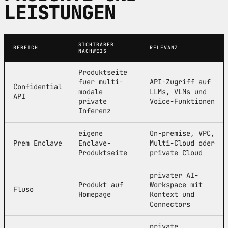
LEISTUNGEN
SICHTBARER
BEREICH
RELEVANZ
NACHWEIS
Produktseite
fuer multi-
API-Zugriff auf
Confidential
modale
LLMs, VLMs und
API
private
Voice-Funktionen
Inferenz
eigene
On-premise, VPC,
Prem Enclave
Enclave-
Multi-Cloud oder
Produktseite
private Cloud
privater AI-
Produkt auf
Workspace mit
Fluso
Homepage
Kontext und
Connectors
private