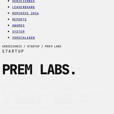
VERZEICHNIS
LEADERBOARD
NOMINEES 2026
REPORTS
AWARDS
SYSTEM
VORSCHLAGEN
VERZEICHNIS / STARTUP / PREM LABS
STARTUP
PREM LABS
.
Prem Labs im Profil: Luganoer AI-
Startup fuer private, verifizierbare
und souveraene KI-Infrastruktur,
Confidential APIs und Enclave-