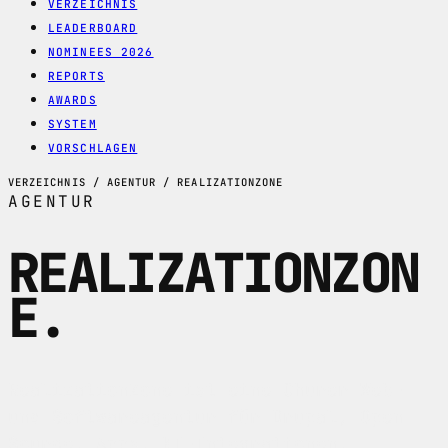
VERZEICHNIS
LEADERBOARD
NOMINEES 2026
REPORTS
AWARDS
SYSTEM
VORSCHLAGEN
VERZEICHNIS / AGENTUR / REALIZATIONZONE
AGENTUR
REALIZATIONZON
E
.
RealizationZone ist eine Churer Web-
und Softwareagentur für Drupal, Open
Source, Apps, KI-Integrationen,