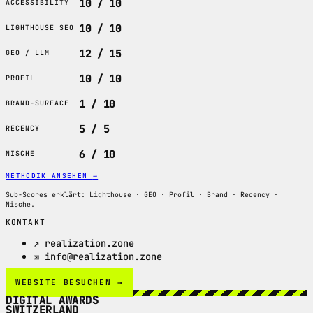
10 / 10
ACCESSIBILITY
10 / 10
LIGHTHOUSE SEO
12 / 15
GEO / LLM
10 / 10
PROFIL
1 / 10
BRAND-SURFACE
5 / 5
RECENCY
6 / 10
NISCHE
METHODIK ANSEHEN
→
Sub-Scores erklärt: Lighthouse · GEO · Profil · Brand · Recency ·
Nische.
KONTAKT
↗ realization.zone
✉ info@realization.zone
WEBSITE BESUCHEN →
DIGITAL AWARDS
SWITZERLAND