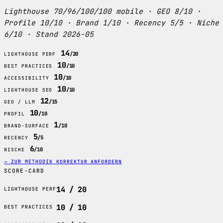
Lighthouse 70/96/100/100 mobile · GEO 8/10 ·
Profile 10/10 · Brand 1/10 · Recency 5/5 · Niche
6/10 · Stand 2026-05
14
/20
LIGHTHOUSE PERF
10
/10
BEST PRACTICES
10
/10
ACCESSIBILITY
10
/10
LIGHTHOUSE SEO
12
/15
GEO / LLM
10
/10
PROFIL
1
/10
BRAND-SURFACE
5
/5
RECENCY
6
/10
NISCHE
→ ZUR METHODIK
KORREKTUR ANFORDERN
SCORE-CARD
14 / 20
LIGHTHOUSE PERF
10 / 10
BEST PRACTICES