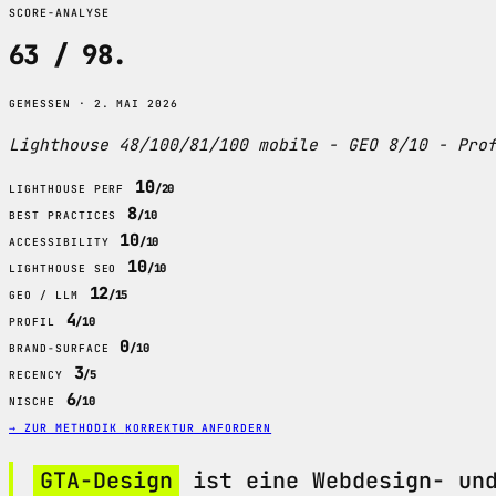
SCORE-ANALYSE
63 / 98
.
GEMESSEN · 2. MAI 2026
Lighthouse 48/100/81/100 mobile - GEO 8/10 - Pro
10
/20
LIGHTHOUSE PERF
8
/10
BEST PRACTICES
10
/10
ACCESSIBILITY
10
/10
LIGHTHOUSE SEO
12
/15
GEO / LLM
4
/10
PROFIL
0
/10
BRAND-SURFACE
3
/5
RECENCY
6
/10
NISCHE
→ ZUR METHODIK
KORREKTUR ANFORDERN
GTA-Design
ist eine Webdesign- und