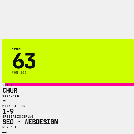
GTA-Design im Profil: Webdesign- und SEO
KMU-Websites.
63
SCORE
VON 100
STADT
CHUR
GEGRÜNDET
-
MITARBEITER
1-9
SPEZIALISIERUNG
SEO · WEBDESIGN
REVENUE
—