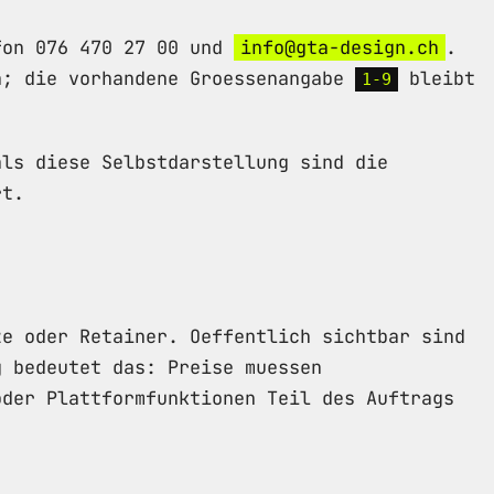
efon 076 470 27 00 und
info@gta-design.ch
.
n; die vorhandene Groessenangabe
bleibt
1-9
als diese Selbstdarstellung sind die
rt.
ze oder Retainer. Oeffentlich sichtbar sind
g bedeutet das: Preise muessen
oder Plattformfunktionen Teil des Auftrags