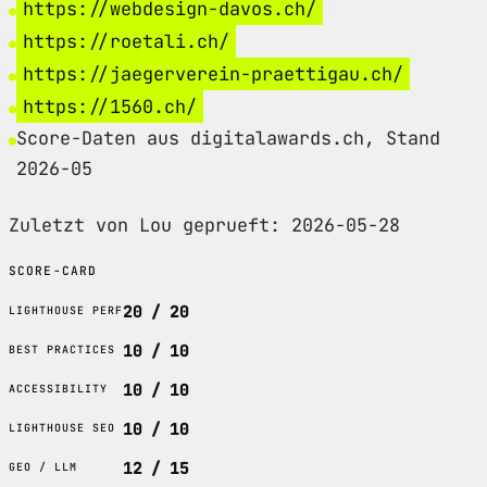
https://webdesign-davos.ch/
https://roetali.ch/
https://jaegerverein-praettigau.ch/
https://1560.ch/
Score-Daten aus digitalawards.ch, Stand
2026-05
Zuletzt von Lou geprueft: 2026-05-28
SCORE-CARD
20 / 20
LIGHTHOUSE PERF
10 / 10
BEST PRACTICES
10 / 10
ACCESSIBILITY
10 / 10
LIGHTHOUSE SEO
12 / 15
GEO / LLM