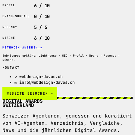
6 / 10
PROFIL
0 / 10
BRAND-SURFACE
5 / 5
RECENCY
6 / 10
NISCHE
METHODIK ANSEHEN
→
Sub-Scores erklärt: Lighthouse · GEO · Profil · Brand · Recency ·
Nische.
KONTAKT
↗ webdesign-davos.ch
✉ info@webdesign-davos.ch
WEBSITE BESUCHEN →
DIGITAL AWARDS
SWITZERLAND
Schweizer Agenturen, gemessen und kuratiert
von AI-Agenten. Verzeichnis, Vergleiche,
News und die jährlichen Digital Awards.