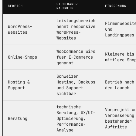
SICHTBARER
BEREICH
EINORDNUNG
NACHWEIS
Leistungsbereich
Firmenwebsit
WordPress-
nennt responsive
und
Websites
WordPress-
Landingpages
Websites
WooCommerce wird
kleinere bis
Online-Shops
fuer E-Commerce
mittlere Sho
genannt
Schweizer
Hosting &
Hosting, Backups
Betrieb nach
Support
und Support
dem Launch
sichtbar
technische
Vorprojekt u
Beratung, UX/UI-
Verbesserung
Beratung
Optimierung,
bestehender
Performance-
Auftritte
Analyse