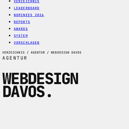
VERZEICHNIS
LEADERBOARD
NOMINEES 2026
REPORTS
AWARDS
SYSTEM
VORSCHLAGEN
VERZEICHNIS / AGENTUR / WEBDESIGN DAVOS
AGENTUR
WEBDESIGN
DAVOS
.
Webdesign-Angebot aus Davos fuer
WordPress-Websites, WooCommerce-Shops,
Hosting, Support und Beratung mit