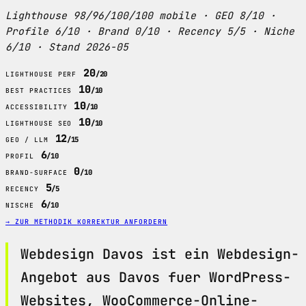
Lighthouse 98/96/100/100 mobile · GEO 8/10 ·
Profile 6/10 · Brand 0/10 · Recency 5/5 · Niche
6/10 · Stand 2026-05
20
/20
LIGHTHOUSE PERF
10
/10
BEST PRACTICES
10
/10
ACCESSIBILITY
10
/10
LIGHTHOUSE SEO
12
/15
GEO / LLM
6
/10
PROFIL
0
/10
BRAND-SURFACE
5
/5
RECENCY
6
/10
NISCHE
→ ZUR METHODIK
KORREKTUR ANFORDERN
Webdesign Davos ist ein Webdesign-
Angebot aus Davos fuer WordPress-
Websites, WooCommerce-Online-