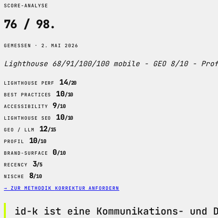
SCORE-ANALYSE
76 / 98
.
GEMESSEN · 2. MAI 2026
Lighthouse 68/91/100/100 mobile - GEO 8/10 - Pro
14
/20
LIGHTHOUSE PERF
10
/10
BEST PRACTICES
9
/10
ACCESSIBILITY
10
/10
LIGHTHOUSE SEO
12
/15
GEO / LLM
10
/10
PROFIL
0
/10
BRAND-SURFACE
3
/5
RECENCY
8
/10
NISCHE
→ ZUR METHODIK
KORREKTUR ANFORDERN
id-k ist eine Kommunikations- und 