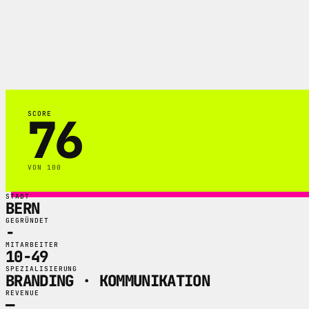
id-k im Profil: Berner Kommunikations- u
Verbands- und Bildungskommunikation.
76
SCORE
VON 100
STADT
BERN
GEGRÜNDET
-
MITARBEITER
10-49
SPEZIALISIERUNG
BRANDING · KOMMUNIKATION
REVENUE
—