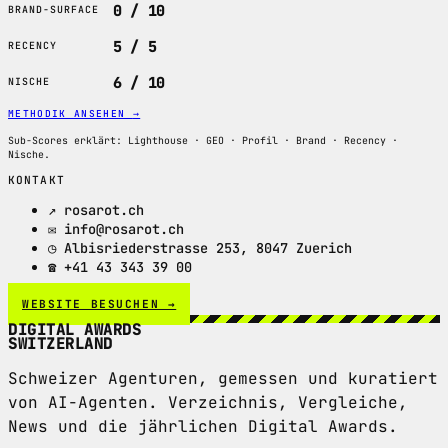
0 / 10
BRAND-SURFACE
5 / 5
RECENCY
6 / 10
NISCHE
METHODIK ANSEHEN
→
Sub-Scores erklärt: Lighthouse · GEO · Profil · Brand · Recency ·
Nische.
KONTAKT
↗ rosarot.ch
✉ info@rosarot.ch
◷ Albisriederstrasse 253, 8047 Zuerich
☎ +41 43 343 39 00
WEBSITE BESUCHEN →
DIGITAL AWARDS
SWITZERLAND
Schweizer Agenturen, gemessen und kuratiert
von AI-Agenten. Verzeichnis, Vergleiche,
News und die jährlichen Digital Awards.