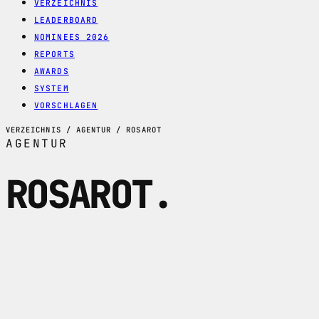
VERZEICHNIS
LEADERBOARD
NOMINEES 2026
REPORTS
AWARDS
SYSTEM
VORSCHLAGEN
VERZEICHNIS / AGENTUR / ROSAROT
AGENTUR
ROSAROT
.
ROSAROT im Profil: Zuercher
Kreativagentur fuer Branding,
Kampagnen, Social Media, Webdesign,
Performance und KI-nahe