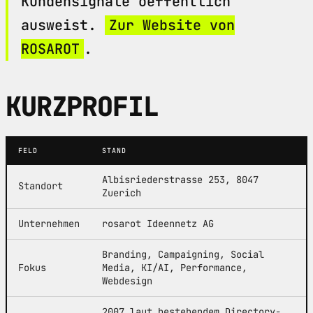
Kundensignale oeffentlich
ausweist.
Zur Website von
ROSAROT
.
KURZPROFIL
FELD
STAND
Albisriederstrasse 253, 8047
Standort
Zuerich
Unternehmen
rosarot Ideennetz AG
Branding, Campaigning, Social
Fokus
Media, KI/AI, Performance,
Webdesign
2007 laut bestehendem Directory-