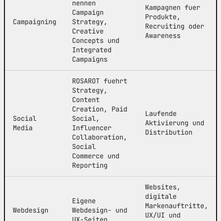
nennen
Kampagnen fuer
Campaign
Produkte,
Campaigning
Strategy,
Recruiting oder
Creative
Awareness
Concepts und
Integrated
Campaigns
ROSAROT fuehrt
Strategy,
Content
Creation, Paid
Laufende
Social
Social,
Aktivierung und
Media
Influencer
Distribution
Collaboration,
Social
Commerce und
Reporting
Websites,
digitale
Eigene
Markenauftritte,
Webdesign
Webdesign- und
UX/UI und
UX-Seiten