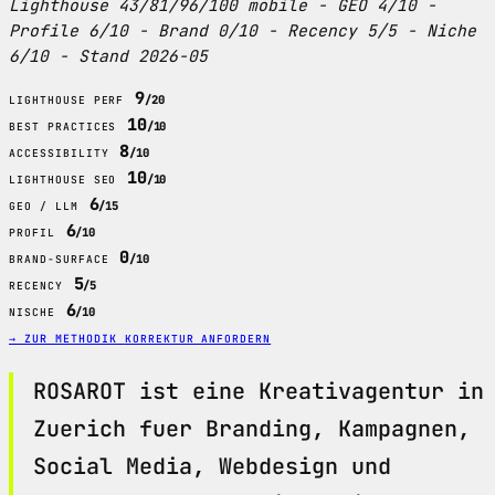
Lighthouse 43/81/96/100 mobile - GEO 4/10 -
Profile 6/10 - Brand 0/10 - Recency 5/5 - Niche
6/10 - Stand 2026-05
9
/20
LIGHTHOUSE PERF
10
/10
BEST PRACTICES
8
/10
ACCESSIBILITY
10
/10
LIGHTHOUSE SEO
6
/15
GEO / LLM
6
/10
PROFIL
0
/10
BRAND-SURFACE
5
/5
RECENCY
6
/10
NISCHE
→ ZUR METHODIK
KORREKTUR ANFORDERN
ROSAROT ist eine Kreativagentur in
Zuerich fuer Branding, Kampagnen,
Social Media, Webdesign und