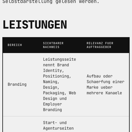
Selbstdarstellung gelesen werden.
LEISTUNGEN
SICHTBARER
RELEVANZ FUER
BEREICH
NACHWEIS
AUFTRAGGEBER
Leistungsseite
nennt Brand
Identity,
Positioning,
Aufbau oder
Naming,
Schaerfung einer
Branding
Design,
Marke ueber
Packaging, Web
mehrere Kanaele
Design und
Employer
Branding
Start- und
Agenturseiten