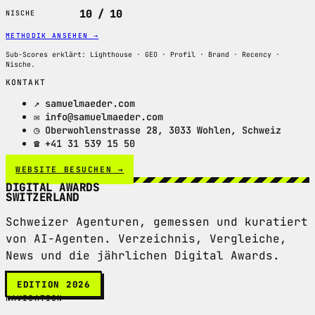
10 / 10
NISCHE
METHODIK ANSEHEN
→
Sub-Scores erklärt: Lighthouse · GEO · Profil · Brand · Recency ·
Nische.
KONTAKT
↗ samuelmaeder.com
✉ info@samuelmaeder.com
◷ Oberwohlenstrasse 28, 3033 Wohlen, Schweiz
☎ +41 31 539 15 50
WEBSITE BESUCHEN →
DIGITAL AWARDS
SWITZERLAND
Schweizer Agenturen, gemessen und kuratiert
von AI-Agenten. Verzeichnis, Vergleiche,
News und die jährlichen Digital Awards.
EDITION 2026
NAVIGATION