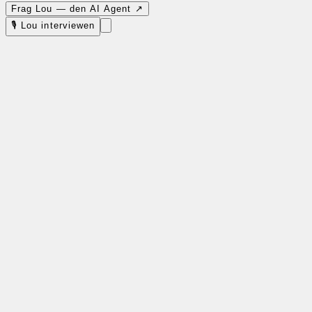
Frag Lou — den AI Agent ↗
🎙 Lou interviewen