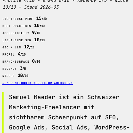
Profile 4/10 - Brand 0/10 - Recency 3/5 - Niche
10/10 - Stand 2026-05
15
/20
LIGHTHOUSE PERF
10
/10
BEST PRACTICES
9
/10
ACCESSIBILITY
10
/10
LIGHTHOUSE SEO
12
/15
GEO / LLM
4
/10
PROFIL
0
/10
BRAND-SURFACE
3
/5
RECENCY
10
/10
NISCHE
→ ZUR METHODIK
KORREKTUR ANFORDERN
Samuel Maeder ist ein Schweizer
Marketing-Freelancer mit
sichtbarem Schwerpunkt auf SEO,
Google Ads, Social Ads, WordPress-