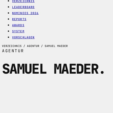
VERZEICHNIS
LEADERBOARD
NOMINEES 2026
REPORTS
AWARDS
SYSTEM
VORSCHLAGEN
VERZEICHNIS / AGENTUR / SAMUEL MAEDER
AGENTUR
SAMUEL MAEDER
.
Samuel Maeder im Profil: Schweizer
Marketing-Freelancer fuer SEO, Google
Ads, Social Ads, WordPress, Automation,
KI-Tools und Content.